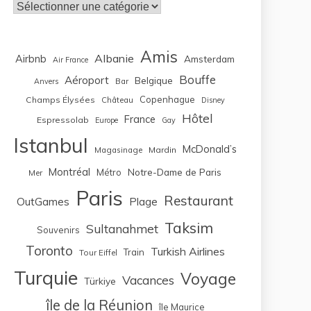
Catégories
Amis
Albanie
Airbnb
Amsterdam
Air France
Bouffe
Aéroport
Belgique
Bar
Anvers
Copenhague
Champs Élysées
Château
Disney
Hôtel
France
Espressolab
Europe
Gay
Istanbul
McDonald’s
Magasinage
Mardin
Montréal
Notre-Dame de Paris
Métro
Mer
Paris
Restaurant
OutGames
Plage
Taksim
Sultanahmet
Souvenirs
Toronto
Turkish Airlines
Train
Tour Eiffel
Turquie
Voyage
Vacances
Türkiye
île de la Réunion
île Maurice