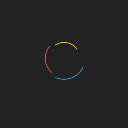
Paris
Turquie
Dans quelques heures….
Istanbul !
24 juin 2015
André