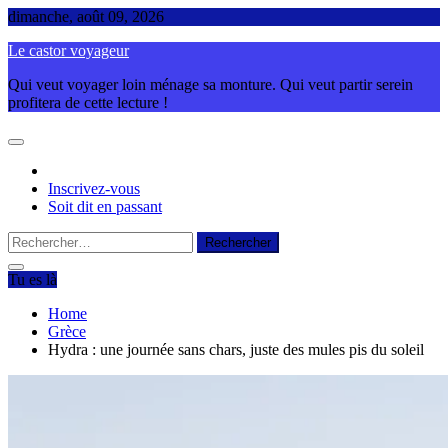
Skip
dimanche, août 09, 2026
to
Le castor voyageur
content
Qui veut voyager loin ménage sa monture. Qui veut partir serein
profitera de cette lecture !
Inscrivez-vous
Soit dit en passant
Rechercher :
Tu es là
Home
Grèce
Hydra : une journée sans chars, juste des mules pis du soleil