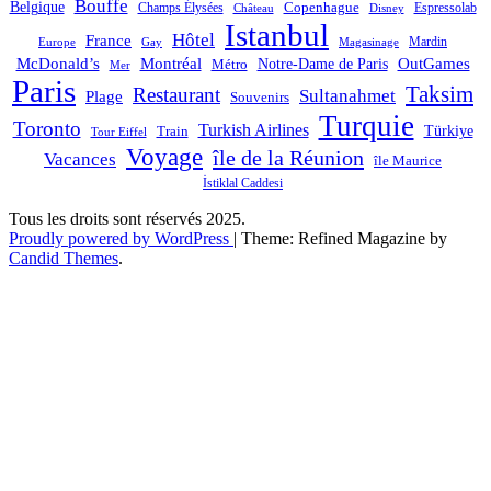
Bouffe
Belgique
Champs Élysées
Copenhague
Espressolab
Château
Disney
Istanbul
Hôtel
France
Mardin
Magasinage
Europe
Gay
OutGames
McDonald’s
Montréal
Notre-Dame de Paris
Métro
Mer
Paris
Taksim
Restaurant
Sultanahmet
Plage
Souvenirs
Turquie
Toronto
Turkish Airlines
Türkiye
Train
Tour Eiffel
Voyage
île de la Réunion
Vacances
île Maurice
İstiklal Caddesi
Tous les droits sont réservés 2025.
Proudly powered by WordPress
|
Theme: Refined Magazine by
Candid Themes
.