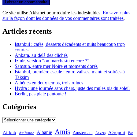
Ce site utilise Akismet pour réduire les indésirables.
En savoir plus
sur la façon dont les données de vos commentaires sont traitées
.
Articles récents
Istanbul : cafés, desserts décadents et nuits beaucoup trop
courtes
Ankara, au-delà des clichés
Izmir, version “on marche-tu encore ?”
Samsun, entre mer Noire et moments dorés
Istanbul, première escale : entre valises, mantı et soirées à
Taksim
Athènes en deux temps, trois ruines
Hydra : une journée sans chars, juste des mules pis du soleil
Berlin, pas plate pantoute !
Catégories
Catégories
Amis
Albanie
Aéroport
Airbnb
Amsterdam
Bar
Air France
Anvers