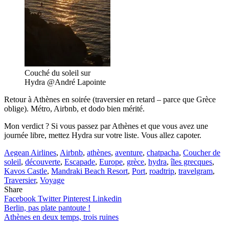
Couché du soleil sur
Hydra @André Lapointe
Retour à Athènes en soirée (traversier en retard – parce que Grèce
oblige). Métro, Airbnb, et dodo bien mérité.
Mon verdict ? Si vous passez par Athènes et que vous avez une
journée libre, mettez Hydra sur votre liste. Vous allez capoter.
Aegean Airlines
,
Airbnb
,
athènes
,
aventure
,
chatpacha
,
Coucher de
soleil
,
découverte
,
Escapade
,
Europe
,
grèce
,
hydra
,
îles grecques
,
Kavos Castle
,
Mandraki Beach Resort
,
Port
,
roadtrip
,
travelgram
,
Traversier
,
Voyage
Share
Facebook
Twitter
Pinterest
Linkedin
Navigation
Berlin, pas plate pantoute !
Athènes en deux temps, trois ruines
de