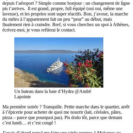
depuis l’aéroport ? Simple comme bonjour : un changement de ligne
pis t’arrives. Il est grand, propre, full équipé (oui oui, même une
laveuse), et les proprios sont super réactifs. Bon, j’avoue, la marche
du métro à l’appartement fait un peu “peur” au début, mais
finalement rien à craindre. Bref, si vous cherchez un spot à Athènes,
écrivez-moi, je vous refilerai le contact.
Un bateau dans la baie d’Hydra @André
Lapointe
Ma première soirée ? Tranquille. Petite marche dans le quartier, arrêt
à l’épicerie pour acheter de quoi me nourrir (lait, céréales, pâtes,
pizza – parce que pourquoi pas). Pis dodo tôt, parce que demain
c’est lundi… et c’est congé !
J’avais d’abord pensé me faire une virée express à Mykonos ou