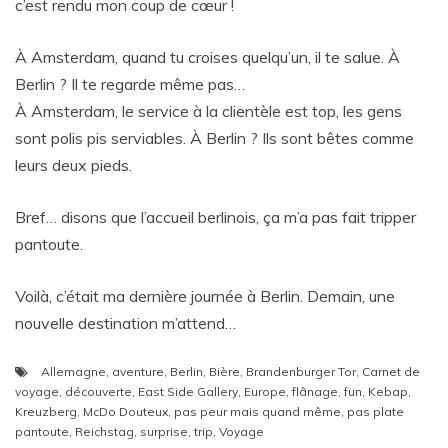
c’est rendu mon coup de cœur !
À Amsterdam, quand tu croises quelqu’un, il te salue. À
Berlin ? Il te regarde même pas…
À Amsterdam, le service à la clientèle est top, les gens
sont polis pis serviables. À Berlin ? Ils sont bêtes comme
leurs deux pieds.
Bref… disons que l’accueil berlinois, ça m’a pas fait tripper
pantoute.
Voilà, c’était ma dernière journée à Berlin. Demain, une
nouvelle destination m’attend…
Allemagne
,
aventure
,
Berlin
,
Bière
,
Brandenburger Tor
,
Carnet de
voyage
,
découverte
,
East Side Gallery
,
Europe
,
flânage
,
fun
,
Kebap
,
Kreuzberg
,
McDo Douteux
,
pas peur mais quand même
,
pas plate
pantoute
,
Reichstag
,
surprise
,
trip
,
Voyage