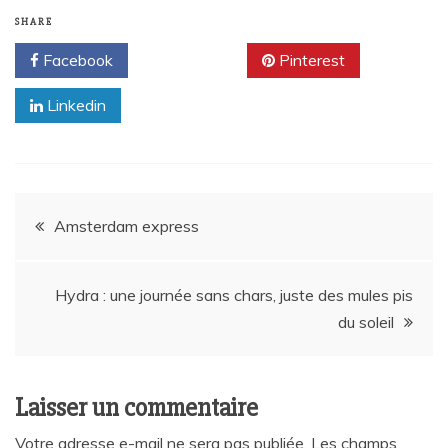
SHARE
Facebook
Twitter
Pinterest
Linkedin
Navigation
Amsterdam express
de
Hydra : une journée sans chars, juste des mules pis
l’article
du soleil
Laisser un commentaire
Votre adresse e-mail ne sera pas publiée.
Les champs