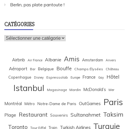
Berlin, pas plate pantoute !
CATÉGORIES
Catégories
Amis
Albanie
Airbnb
Amsterdam
Air France
Anvers
Bouffe
Aéroport
Belgique
Bar
Champs Élysées
Château
Hôtel
France
Copenhague
Espressolab
Disney
Europe
Gay
Istanbul
McDonald’s
Magasinage
Mardin
Mer
Paris
Montréal
OutGames
Notre-Dame de Paris
Métro
Taksim
Restaurant
Sultanahmet
Plage
Souvenirs
Turquie
Toronto
Turkish Airlines
Train
Tour Eiffel