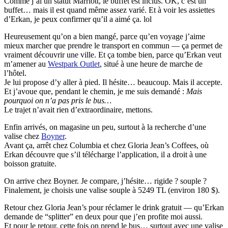
Comme j’ai un statut Marriott, le buffet est inclus. OK, c’est un
buffet… mais il est quand même assez varié. Et à voir les assiettes
d’Erkan, je peux confirmer qu’il a aimé ça. lol
Heureusement qu’on a bien mangé, parce qu’en voyage j’aime
mieux marcher que prendre le transport en commun — ça permet de
vraiment découvrir une ville. Et ça tombe bien, parce qu’Erkan veut
m’amener au
Westpark Outlet
, situé à une heure de marche de
l’hôtel.
Je lui propose d’y aller à pied. Il hésite… beaucoup. Mais il accepte.
Et j’avoue que, pendant le chemin, je me suis demandé :
Mais
pourquoi on n’a pas pris le bus…
Le trajet n’avait rien d’extraordinaire, mettons.
Enfin arrivés, on magasine un peu, surtout à la recherche d’une
valise chez
Boyner
.
Avant ça, arrêt chez Columbia et chez Gloria Jean’s Coffees, où
Erkan découvre que s’il télécharge l’application, il a droit à une
boisson gratuite.
On arrive chez Boyner. Je compare, j’hésite… rigide ? souple ?
Finalement, je choisis une valise souple à 5249 TL (environ 180 $).
Retour chez Gloria Jean’s pour réclamer le drink gratuit — qu’Erkan
demande de “splitter” en deux pour que j’en profite moi aussi.
Et pour le retour, cette fois on prend le bus… surtout avec une valise