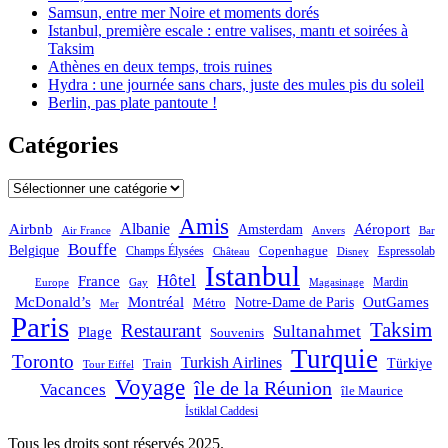
Samsun, entre mer Noire et moments dorés
Istanbul, première escale : entre valises, mantı et soirées à
Taksim
Athènes en deux temps, trois ruines
Hydra : une journée sans chars, juste des mules pis du soleil
Berlin, pas plate pantoute !
Catégories
Catégories
Amis
Albanie
Aéroport
Airbnb
Amsterdam
Bar
Air France
Anvers
Bouffe
Belgique
Champs Élysées
Copenhague
Espressolab
Château
Disney
Istanbul
Hôtel
France
Mardin
Magasinage
Europe
Gay
OutGames
McDonald’s
Montréal
Notre-Dame de Paris
Métro
Mer
Paris
Taksim
Restaurant
Sultanahmet
Plage
Souvenirs
Turquie
Toronto
Turkish Airlines
Türkiye
Train
Tour Eiffel
Voyage
île de la Réunion
Vacances
île Maurice
İstiklal Caddesi
Tous les droits sont réservés 2025.