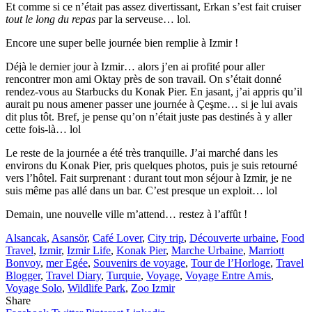
Et comme si ce n’était pas assez divertissant, Erkan s’est fait cruiser
tout le long du repas
par la serveuse… lol.
Encore une super belle journée bien remplie à Izmir !
Déjà le dernier jour à Izmir… alors j’en ai profité pour aller
rencontrer mon ami Oktay près de son travail. On s’était donné
rendez-vous au Starbucks du Konak Pier. En jasant, j’ai appris qu’il
aurait pu nous amener passer une journée à Çeşme… si je lui avais
dit plus tôt. Bref, je pense qu’on n’était juste pas destinés à y aller
cette fois-là… lol
Le reste de la journée a été très tranquille. J’ai marché dans les
environs du Konak Pier, pris quelques photos, puis je suis retourné
vers l’hôtel. Fait surprenant : durant tout mon séjour à Izmir, je ne
suis même pas allé dans un bar. C’est presque un exploit… lol
Demain, une nouvelle ville m’attend… restez à l’affût !
Alsancak
,
Asansör
,
Café Lover
,
City trip
,
Découverte urbaine
,
Food
Travel
,
Izmir
,
Izmir Life
,
Konak Pier
,
Marche Urbaine
,
Marriott
Bonvoy
,
mer Egée
,
Souvenirs de voyage
,
Tour de l’Horloge
,
Travel
Blogger
,
Travel Diary
,
Turquie
,
Voyage
,
Voyage Entre Amis
,
Voyage Solo
,
Wildlife Park
,
Zoo Izmir
Share