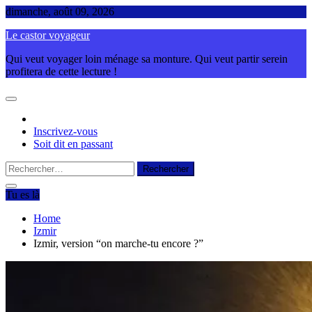
Skip
dimanche, août 09, 2026
to
Le castor voyageur
content
Qui veut voyager loin ménage sa monture. Qui veut partir serein
profitera de cette lecture !
Inscrivez-vous
Soit dit en passant
Rechercher :
Tu es là
Home
Izmir
Izmir, version “on marche-tu encore ?”