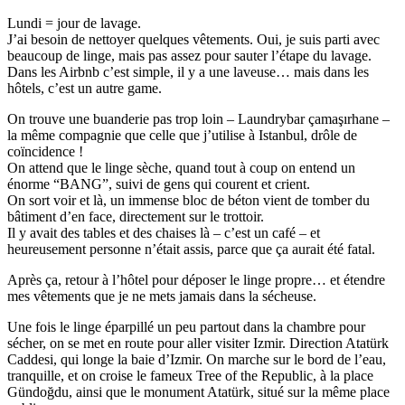
Lundi = jour de lavage.
J’ai besoin de nettoyer quelques vêtements. Oui, je suis parti avec
beaucoup de linge, mais pas assez pour sauter l’étape du lavage.
Dans les Airbnb c’est simple, il y a une laveuse… mais dans les
hôtels, c’est un autre game.
On trouve une buanderie pas trop loin – Laundrybar çamaşırhane –
la même compagnie que celle que j’utilise à Istanbul, drôle de
coïncidence !
On attend que le linge sèche, quand tout à coup on entend un
énorme “BANG”, suivi de gens qui courent et crient.
On sort voir et là, un immense bloc de béton vient de tomber du
bâtiment d’en face, directement sur le trottoir.
Il y avait des tables et des chaises là – c’est un café – et
heureusement personne n’était assis, parce que ça aurait été fatal.
Après ça, retour à l’hôtel pour déposer le linge propre… et étendre
mes vêtements que je ne mets jamais dans la sécheuse.
Une fois le linge éparpillé un peu partout dans la chambre pour
sécher, on se met en route pour aller visiter Izmir. Direction Atatürk
Caddesi, qui longe la baie d’Izmir. On marche sur le bord de l’eau,
tranquille, et on croise le fameux Tree of the Republic, à la place
Gündoğdu, ainsi que le monument Atatürk, situé sur la même place