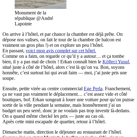
Monument de la
république @André
Lapointe
On arrive à l’hôtel, et par chance la chambre est déjà prête. On
dépose nos valises, on fait le tour de la chambre (le balcon est
vraiment un gros plus !) et on explore un peu l’hôtel.
En passant,
voici mon avis complet sur cet hôtel.
Co
mme on a faim, on regarde ce qu’il y a autour… et ça tombe
bien, il y a pas mal de choix ! Erkan connaît bien le
Köfteci Yusuf
,
situé juste à côté de l’hôtel, alors c’est là qu’on va. Bon, soyons
honnête, c’est surtout lui qui avait faim — moi, j’ai juste pris une
soupe.
Ensuite, petite virée au centre commercial
Ege Perla
. Franchement,
ça ne vaut pas vraiment le déplacement… c’est assez vide et côté
boutiques, bof. Erkan songeait à louer une voiture pour qu’on puisse
sortir de la ville pendant la semaine, mais honnêtement j’ai un
budget un peu serré, donc je ne voulais pas trop investir là-dedans.
On a quand même checké les prix — juste au cas où.
Après cette mini escapade de quartier, retour à l’hôtel.
Dimanche matin, direction le déjeuner au restaurant de l’hôtel.