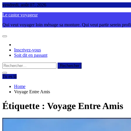
Skip
vendredi, août 07, 2026
to
Le castor voyageur
content
Qui veut voyager loin ménage sa monture. Qui veut partir serein profite
Inscrivez-vous
Soit dit en passant
Rechercher :
Tu es là
Home
Voyage Entre Amis
Étiquette :
Voyage Entre Amis