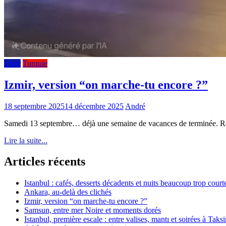
Izmir
Turquie
Izmir, version “on marche-tu encore ?”
18 septembre 2025
14 décembre 2025
André
Samedi 13 septembre… déjà une semaine de vacances de terminée. Ré
Lire la suite...
Articles récents
Istanbul : cafés, desserts décadents et nuits beaucoup trop court
Ankara, au-delà des clichés
Izmir, version “on marche-tu encore ?”
Samsun, entre mer Noire et moments dorés
Istanbul, première escale : entre valises, mantı et soirées à Taks