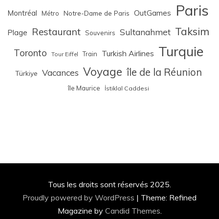
Paris
Montréal
OutGames
Notre-Dame de Paris
Métro
Taksim
Restaurant
Sultanahmet
Plage
Souvenirs
Turquie
Toronto
Turkish Airlines
Train
Tour Eiffel
Voyage
île de la Réunion
Vacances
Türkiye
île Maurice
İstiklal Caddesi
Tous les droits sont réservés 2025.
Proudly powered by WordPress
|
Theme: Refined
Magazine by
Candid Themes
.