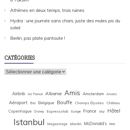
Athènes en deux temps, trois ruines
Hydra : une journée sans chars, juste des mules pis du
soleil
Berlin, pas plate pantoute !
CATÉGORIES
Catégories
Amis
Albanie
Airbnb
Amsterdam
Air France
Anvers
Bouffe
Aéroport
Belgique
Bar
Champs Élysées
Château
Hôtel
France
Copenhague
Espressolab
Disney
Europe
Gay
Istanbul
McDonald’s
Magasinage
Mardin
Mer