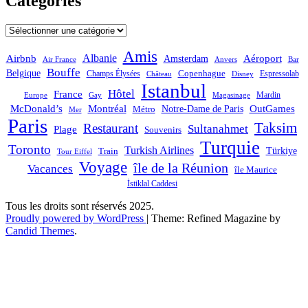
Catégories
Catégories
Amis
Albanie
Aéroport
Airbnb
Amsterdam
Bar
Air France
Anvers
Bouffe
Belgique
Champs Élysées
Copenhague
Espressolab
Château
Disney
Istanbul
Hôtel
France
Mardin
Magasinage
Europe
Gay
OutGames
McDonald’s
Montréal
Notre-Dame de Paris
Métro
Mer
Paris
Taksim
Restaurant
Sultanahmet
Plage
Souvenirs
Turquie
Toronto
Turkish Airlines
Türkiye
Train
Tour Eiffel
Voyage
île de la Réunion
Vacances
île Maurice
İstiklal Caddesi
Tous les droits sont réservés 2025.
Proudly powered by WordPress
|
Theme: Refined Magazine by
Candid Themes
.