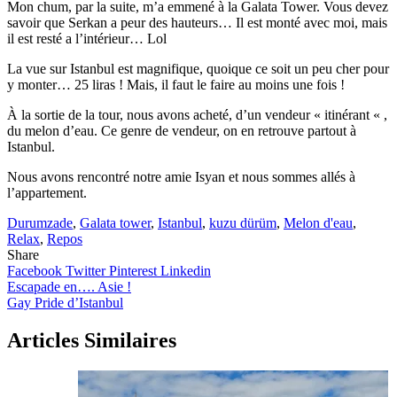
Mon chum, par la suite, m’a emmené à la Galata Tower. Vous devez
savoir que Serkan a peur des hauteurs… Il est monté avec moi, mais
il est resté a l’intérieur… Lol
La vue sur Istanbul est magnifique, quoique ce soit un peu cher pour
y monter… 25 liras ! Mais, il faut le faire au moins une fois !
À la sortie de la tour, nous avons acheté, d’un vendeur « itinérant « ,
du melon d’eau. Ce genre de vendeur, on en retrouve partout à
Istanbul.
Nous avons rencontré notre amie Isyan et nous sommes allés à
l’appartement.
Durumzade
,
Galata tower
,
Istanbul
,
kuzu dürüm
,
Melon d'eau
,
Relax
,
Repos
Share
Facebook
Twitter
Pinterest
Linkedin
Navigation
Escapade en…. Asie !
Gay Pride d’Istanbul
de
l’article
Articles Similaires