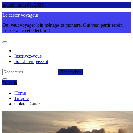
Skip
samedi, août 08, 2026
to
Le castor voyageur
content
Qui veut voyager loin ménage sa monture. Qui veut partir serein
profitera de cette lecture !
Inscrivez-vous
Soit dit en passant
Rechercher :
Tu es là
Home
Turquie
Galata Tower