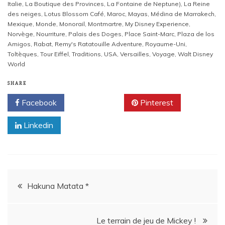
Italie
,
La Boutique des Provinces
,
La Fontaine de Neptune)
,
La Reine
des neiges
,
Lotus Blossom Café
,
Maroc
,
Mayas
,
Médina de Marrakech
,
Mexique
,
Monde
,
Monorail
,
Montmartre
,
My Disney Experience
,
Norvège
,
Nourriture
,
Palais des Doges
,
Place Saint-Marc
,
Plaza de los
Amigos
,
Rabat
,
Remy's Ratatouille Adventure
,
Royaume-Uni
,
Toltèques
,
Tour Eiffel
,
Traditions
,
USA
,
Versailles
,
Voyage
,
Walt Disney
World
SHARE
Facebook
Twitter
Pinterest
Linkedin
Navigation
Hakuna Matata *
de
Le terrain de jeu de Mickey !