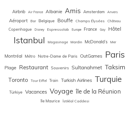
Amis
Albanie
Airbnb
Amsterdam
Air France
Anvers
Bouffe
Aéroport
Belgique
Bar
Champs Élysées
Château
Hôtel
France
Copenhague
Espressolab
Disney
Europe
Gay
Istanbul
McDonald’s
Magasinage
Mardin
Mer
Paris
Montréal
OutGames
Notre-Dame de Paris
Métro
Taksim
Restaurant
Sultanahmet
Plage
Souvenirs
Turquie
Toronto
Turkish Airlines
Train
Tour Eiffel
Voyage
île de la Réunion
Vacances
Türkiye
île Maurice
İstiklal Caddesi