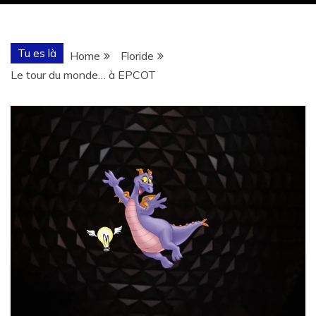
Tu es là
Home
Floride
Le tour du monde… à EPCOT