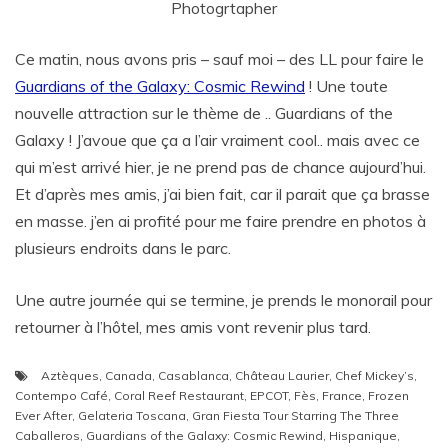
Photogrtapher
Ce matin, nous avons pris – sauf moi – des LL pour faire le
Guardians of the Galaxy: Cosmic Rewind
! Une toute
nouvelle attraction sur le thème de .. Guardians of the
Galaxy ! J’avoue que ça a l’air vraiment cool.. mais avec ce
qui m’est arrivé hier, je ne prend pas de chance aujourd’hui.
Et d’après mes amis, j’ai bien fait, car il parait que ça brasse
en masse. j’en ai profité pour me faire prendre en photos à
plusieurs endroits dans le parc.
Une autre journée qui se termine, je prends le monorail pour
retourner à l’hôtel, mes amis vont revenir plus tard.
Aztèques
,
Canada
,
Casablanca
,
Château Laurier
,
Chef Mickey’s
,
Contempo Café
,
Coral Reef Restaurant
,
EPCOT
,
Fès
,
France
,
Frozen
Ever After
,
Gelateria Toscana
,
Gran Fiesta Tour Starring The Three
Caballeros
,
Guardians of the Galaxy: Cosmic Rewind
,
Hispanique
,