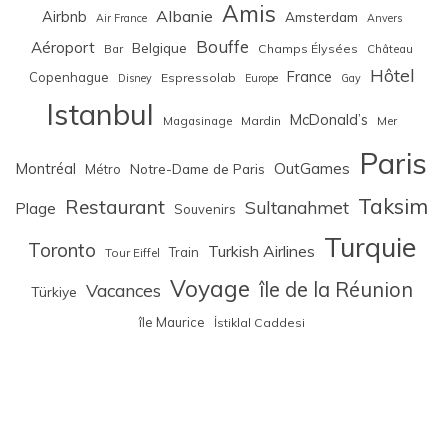
Amis
Albanie
Airbnb
Amsterdam
Air France
Anvers
Bouffe
Aéroport
Belgique
Bar
Champs Élysées
Château
Hôtel
France
Copenhague
Espressolab
Disney
Europe
Gay
Istanbul
McDonald’s
Magasinage
Mardin
Mer
Paris
Montréal
OutGames
Notre-Dame de Paris
Métro
Taksim
Restaurant
Sultanahmet
Plage
Souvenirs
Turquie
Toronto
Turkish Airlines
Train
Tour Eiffel
Voyage
île de la Réunion
Vacances
Türkiye
île Maurice
İstiklal Caddesi