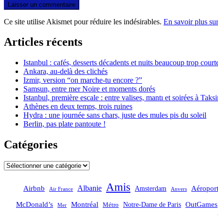
Ce site utilise Akismet pour réduire les indésirables.
En savoir plus su
Articles récents
Istanbul : cafés, desserts décadents et nuits beaucoup trop court
Ankara, au-delà des clichés
Izmir, version “on marche-tu encore ?”
Samsun, entre mer Noire et moments dorés
Istanbul, première escale : entre valises, mantı et soirées à Taks
Athènes en deux temps, trois ruines
Hydra : une journée sans chars, juste des mules pis du soleil
Berlin, pas plate pantoute !
Catégories
Catégories
Amis
Albanie
Aéropor
Airbnb
Amsterdam
Air France
Anvers
OutGames
McDonald’s
Montréal
Notre-Dame de Paris
Métro
Mer