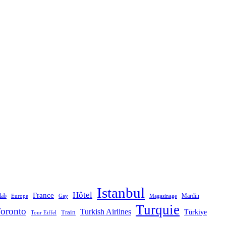
Istanbul
Hôtel
France
lab
Mardin
Magasinage
Europe
Gay
Turquie
oronto
Turkish Airlines
Türkiye
Train
Tour Eiffel