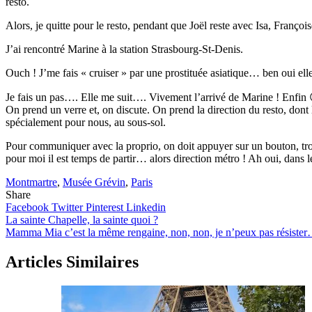
resto.
Alors, je quitte pour le resto, pendant que Joël reste avec Isa, Françoi
J’ai rencontré Marine à la station Strasbourg-St-Denis.
Ouch ! J’me fais « cruiser » par une prostituée asiatique… ben oui elle
Je fais un pas…. Elle me suit…. Vivement l’arrivé de Marine ! Enfin
On prend un verre et, on discute. On prend la direction du resto, don
spécialement pour nous, au sous-sol.
Pour communiquer avec la proprio, on doit appuyer sur un bouton, trop
pour moi il est temps de partir… alors direction métro ! Ah oui, dans
Montmartre
,
Musée Grévin
,
Paris
Share
Facebook
Twitter
Pinterest
Linkedin
Navigation
La sainte Chapelle, la sainte quoi ?
Mamma Mia c’est la même rengaine, non, non, je n’peux pas résiste
de
l’article
Articles Similaires