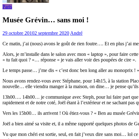
Paris
Musée Grévin… sans moi !
29 octobre 2010
2 septembre 2020
André
Ce matin, j’ai (nous) avons le goût de rien foutre…. Et en plus j’ai me
Alors, je m’installe dans le salon avec mon « laptop », pour faire cett
« tu fait quoi ? »… réponse « je vais aller voir des poupées de cire ».
Le temps passe… j’me dis « c’est donc ben long aller au monoprix !
Nous avons rendez-vous avec Stéphane, pour 14h15, à la station Place 
nouvelle… elle viendra manger à la maison, on dine… je pense qu’ils 
13h00…. 14h00… je communique avec Steph, pour lui faire part que no
rapidement et de notre coté, Joël étant à l’extérieur et ne sachant pa
Vers les 15h00… ils arrivent ! Où étiez-vous ? « Ben au musée Grévin !
Joël a bien aimé sa visite et, il a même rapporté quelques photos de Ge
Vu que mon chéri est sortie, seul, en fait j’veux dire sans moi… lol c