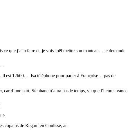
is ce que j’ai à faire et, je vois Joël mettre son manteau… je demande
ix…
e. Il est 12h00…. Isa téléphone pour parler à Françoise… pas de
 car d’une part, Stephane n’aura pas le temps, vu que l’heure avance
l
ché.
 les copains de Regard en Coulisse, au