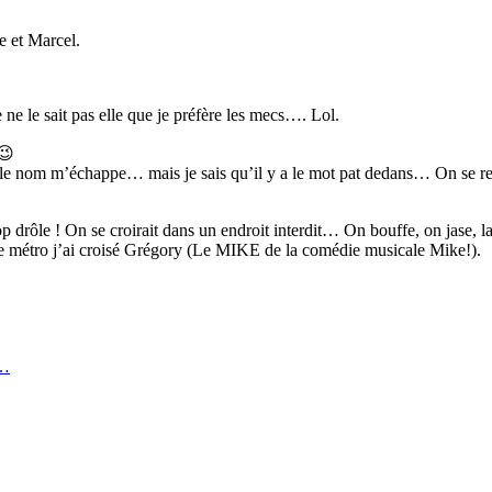
se et Marcel.
 ne le sait pas elle que je préfère les mecs…. Lol.
 😉
t le nom m’échappe… mais je sais qu’il y a le mot pat dedans… On se ret
 drôle ! On se croirait dans un endroit interdit… On bouffe, on jase, l
 le métro j’ai croisé Grégory (Le MIKE de la comédie musicale Mike!).
r…