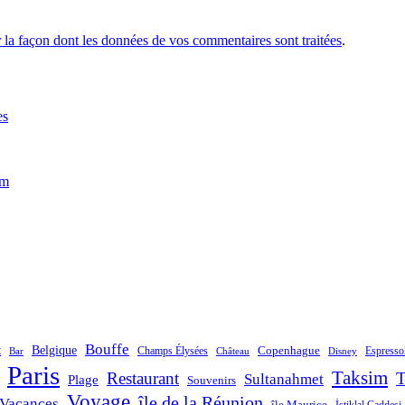
r la façon dont les données de vos commentaires sont traitées
.
es
im
Bouffe
t
Belgique
Champs Élysées
Copenhague
Espresso
Bar
Château
Disney
Paris
Taksim
Restaurant
T
Sultanahmet
Plage
Souvenirs
Voyage
île de la Réunion
Vacances