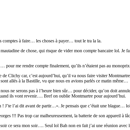
s comptes à faire… les choses à payer… tout le tra la la.
e mautadine de chose, qui risque de vider mon compte bancaire lol. Je fa
 »… pour me rendre compte finalement, qu’ils n’étaient pas au monopr
de Clichy car, c’est aujourd’hui, qu’il va nous faire visiter Montmartr
sont allés à la Bastille, vu que nous en avions parlés ce matin même…
us ne serons pas à l’heure bien sûr… pour décider, qu’on doit annuler,
s quand ils vont revenir…. Bref on oublie Montmartre pour aujourd’hui.
 J’te l’ai dit avant de partir…». Je pensais que c’était une blague… lo
orges !!! Pas trop car malheureusement, la batterie de son appareil à lâ
e soir ce sera mon soir…. Seul lol Bah non en fait j’ai une réunion avec