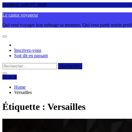
Skip
vendredi, août 07, 2026
to
Le castor voyageur
content
Qui veut voyager loin ménage sa monture. Qui veut partir serein profite
Inscrivez-vous
Soit dit en passant
Rechercher :
Tu es là
Home
Versailles
Étiquette :
Versailles