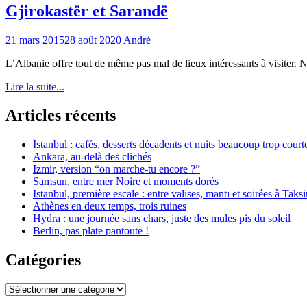
Gjirokastër et Sarandë
21 mars 2015
28 août 2020
André
L’Albanie offre tout de même pas mal de lieux intéressants à visiter. 
Lire la suite...
Articles récents
Istanbul : cafés, desserts décadents et nuits beaucoup trop court
Ankara, au-delà des clichés
Izmir, version “on marche-tu encore ?”
Samsun, entre mer Noire et moments dorés
Istanbul, première escale : entre valises, mantı et soirées à Taks
Athènes en deux temps, trois ruines
Hydra : une journée sans chars, juste des mules pis du soleil
Berlin, pas plate pantoute !
Catégories
Catégories