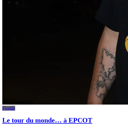
Floride
Le tour du monde… à EPCOT