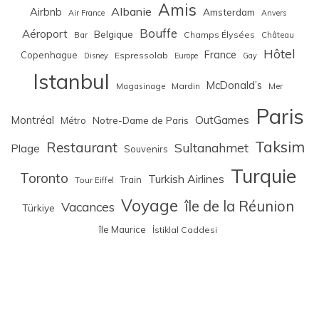
Amis
Albanie
Airbnb
Amsterdam
Air France
Anvers
Bouffe
Aéroport
Belgique
Bar
Champs Élysées
Château
Hôtel
France
Copenhague
Espressolab
Disney
Europe
Gay
Istanbul
McDonald’s
Magasinage
Mardin
Mer
Paris
Montréal
OutGames
Notre-Dame de Paris
Métro
Taksim
Restaurant
Sultanahmet
Plage
Souvenirs
Turquie
Toronto
Turkish Airlines
Train
Tour Eiffel
Voyage
île de la Réunion
Vacances
Türkiye
île Maurice
İstiklal Caddesi