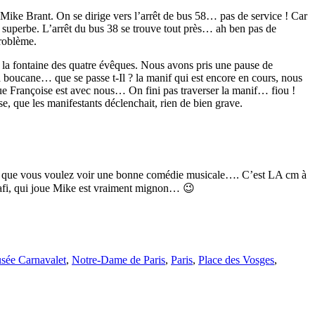
 Mike Brant. On se dirige vers l’arrêt de bus 58… pas de service ! Car
é superbe. L’arrêt du bus 38 se trouve tout près… ah ben pas de
problème.
re, la fontaine des quatre évêques. Nous avons pris une pause de
a boucane… que se passe t-Il ? la manif qui est encore en cours, nous
e Françoise est avec nous… On fini pas traverser la manif… fiou !
e, que les manifestants déclenchait, rien de bien grave.
 et que vous voulez voir une bonne comédie musicale…. C’est LA cm à
afi, qui joue Mike est vraiment mignon… 😉
sée Carnavalet
,
Notre-Dame de Paris
,
Paris
,
Place des Vosges
,