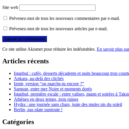
Site web
Prévenez-moi de tous les nouveaux commentaires par e-mail.
Prévenez-moi de tous les nouveaux articles par e-mail.
Ce site utilise Akismet pour réduire les indésirables.
En savoir plus su
Articles récents
Istanbul : cafés, desserts décadents et nuits beaucoup trop court
Ankara, au-delà des clichés
Izmir, version “on marche-tu encore ?”
Samsun, entre mer Noire et moments dorés
Istanbul, première escale : entre valises, mantı et soirées à Taks
Athènes en deux temps, trois ruines
Hydra : une journée sans chars, juste des mules pis du soleil
Berlin, pas plate pantoute !
Catégories