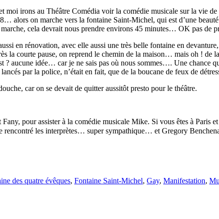
 et moi irons au Théâtre Comédia voir la comédie musicale sur la vie de
e 38… alors on marche vers la fontaine Saint-Michel, qui est d’une beaut
 on marche, cela devrait nous prendre environs 45 minutes… OK pas de 
à aussi en rénovation, avec elle aussi une très belle fontaine en devantu
Après la courte pause, on reprend le chemin de la maison… mais oh ! de l
ouest ? aucune idée… car je ne sais pas où nous sommes…. Une chance qu
cés par la police, n’était en fait, que de la boucane de feux de détress
ouche, car on se devait de quitter aussitôt presto pour le théâtre.
 Fany, pour assister à la comédie musicale Mike. Si vous êtes à Paris
de rencontré les interprètes… super sympathique… et Gregory Benchen
ine des quatre évêques
,
Fontaine Saint-Michel
,
Gay
,
Manifestation
,
Mu