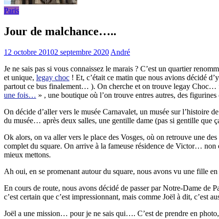
Paris
Jour de malchance…..
12 octobre 2010
2 septembre 2020
André
Je ne sais pas si vous connaissez le marais ? C’est un quartier renomm
et unique,
legay choc
! Et, c’était ce matin que nous avions décidé d’y
partout ce bus finalement… ). On cherche et on trouve legay Choc… fe
une fois…
» , une boutique où l’on trouve entres autres, des figurin
On décide d’aller vers le musée Carnavalet, un musée sur l’histoire de P
du musée… après deux salles, une gentille dame (pas si gentille que ça 
Ok alors, on va aller vers le place des Vosges, où on retrouve une des
complet du square. On arrive à la fameuse résidence de Victor… non ell
mieux mettons.
Ah oui, en se promenant autour du square, nous avons vu une fille en
En cours de route, nous avons décidé de passer par Notre-Dame de Paris,
c’est certain que c’est impressionnant, mais comme Joël à dit, c’est
Joël a une mission… pour je ne sais qui…. C’est de prendre en photo, p