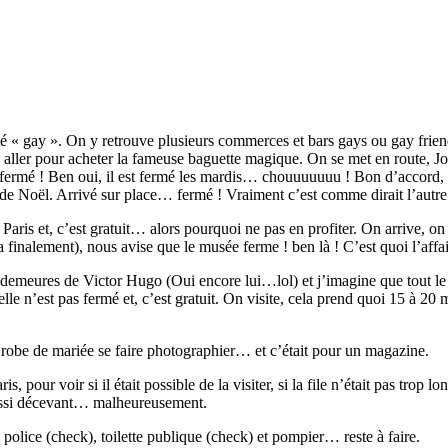
é « gay ». On y retrouve plusieurs commerces et bars gays ou gay friendly
 aller pour acheter la fameuse baguette magique. On se met en route, Jo
rmé ! Ben oui, il est fermé les mardis… chouuuuuuu ! Bon d’accord, il
es de Noël. Arrivé sur place… fermé ! Vraiment c’est comme dirait l’au
aris et, c’est gratuit… alors pourquoi ne pas en profiter. On arrive, on 
finalement), nous avise que le musée ferme ! ben là ! C’est quoi l’affai
 demeures de Victor Hugo (Oui encore lui…lol) et j’imagine que tout le 
e n’est pas fermé et, c’est gratuit. On visite, cela prend quoi 15 à 20 
 robe de mariée se faire photographier… et c’était pour un magazine.
 pour voir si il était possible de la visiter, si la file n’était pas tr
 aussi décevant… malheureusement.
olice (check), toilette publique (check) et pompier… reste à faire.