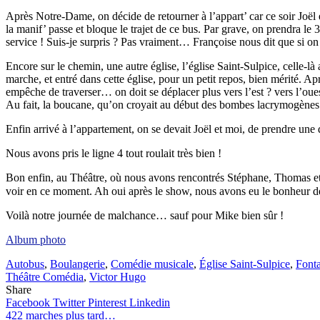
Après Notre-Dame, on décide de retourner à l’appart’ car ce soir Joël
la manif’ passe et bloque le trajet de ce bus. Par grave, on prendra l
service ! Suis-je surpris ? Pas vraiment… Françoise nous dit que si
Encore sur le chemin, une autre église, l’église Saint-Sulpice, celle-l
marche, et entré dans cette église, pour un petit repos, bien mérité. 
empêche de traverser… on doit se déplacer plus vers l’est ? vers l’
Au fait, la boucane, qu’on croyait au début des bombes lacrymogènes lan
Enfin arrivé à l’appartement, on se devait Joël et moi, de prendre une d
Nous avons pris le ligne 4 tout roulait très bien !
Bon enfin, au Théâtre, où nous avons rencontrés Stéphane, Thomas et
voir en ce moment. Ah oui après le show, nous avons eu le bonheur 
Voilà notre journée de malchance… sauf pour Mike bien sûr !
Album photo
Autobus
,
Boulangerie
,
Comédie musicale
,
Église Saint-Sulpice
,
Fonta
Théâtre Comédia
,
Victor Hugo
Share
Facebook
Twitter
Pinterest
Linkedin
Navigation
422 marches plus tard…