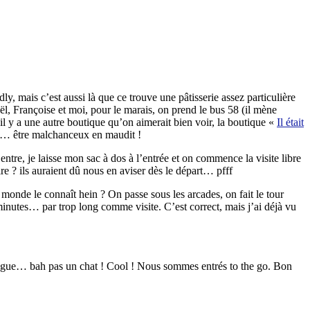
, mais c’est aussi là que ce trouve une pâtisserie assez particulière
ël, Françoise et moi, pour le marais, on prend le bus 58 (il mène
 y a une autre boutique qu’on aimerait bien voir, la boutique «
Il était
tre… être malchanceux en maudit !
entre, je laisse mon sac à dos à l’entrée et on commence la visite libre
re ? ils auraient dû nous en aviser dès le départ… pfff
monde le connaît hein ? On passe sous les arcades, on fait le tour
minutes… par trop long comme visite. C’est correct, mais j’ai déjà vu
op longue… bah pas un chat ! Cool ! Nous sommes entrés to the go. Bon