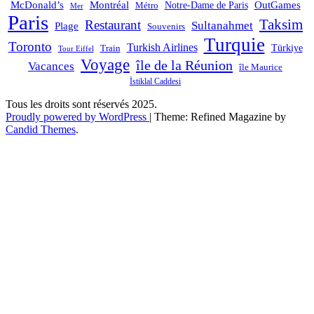
OutGames
McDonald’s
Montréal
Notre-Dame de Paris
Métro
Mer
Paris
Taksim
Restaurant
Sultanahmet
Plage
Souvenirs
Turquie
Toronto
Turkish Airlines
Türkiye
Train
Tour Eiffel
Voyage
île de la Réunion
Vacances
île Maurice
İstiklal Caddesi
Tous les droits sont réservés 2025.
Proudly powered by WordPress
|
Theme: Refined Magazine by
Candid Themes
.