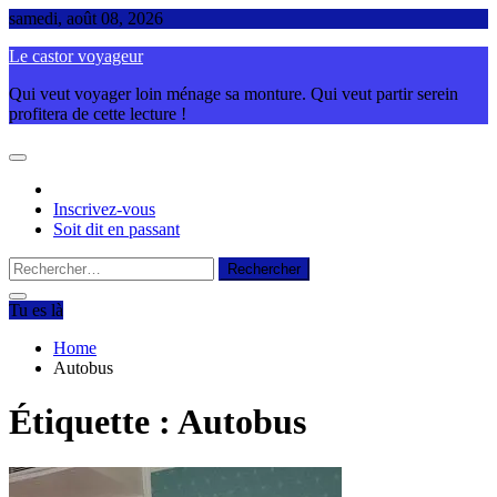
Skip
samedi, août 08, 2026
to
Le castor voyageur
content
Qui veut voyager loin ménage sa monture. Qui veut partir serein
profitera de cette lecture !
Inscrivez-vous
Soit dit en passant
Rechercher :
Tu es là
Home
Autobus
Étiquette :
Autobus