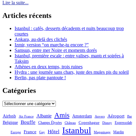
Lire la suite...
Articles récents
Istanbul : cafés, desserts décadents et nuits beaucoup trop
courtes
Ankara, au-delà des clichés
Izmir, version “on marche-tu encore ?”
Samsun, entre mer Noire et moments dorés
Istanbul, première escale : entre valises, mantı et soirées à
Taksim
Athènes en deux temps, trois ruines
Hydra : une journée sans chars, juste des mules pis du soleil
Berlin, pas plate pantoute !
Catégories
Catégories
Amis
Albanie
Aéroport
Airbnb
Amsterdam
Bar
Air France
Anvers
Bouffe
Belgique
Champs Élysées
Copenhague
Espressolab
Château
Disney
Istanbul
Hôtel
France
Mardin
Magasinage
Europe
Gay