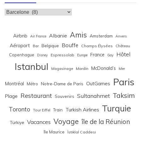
Catégories
Amis
Albanie
Airbnb
Amsterdam
Air France
Anvers
Bouffe
Aéroport
Belgique
Bar
Champs Élysées
Château
Hôtel
France
Copenhague
Espressolab
Disney
Europe
Gay
Istanbul
McDonald’s
Magasinage
Mardin
Mer
Paris
Montréal
OutGames
Notre-Dame de Paris
Métro
Taksim
Restaurant
Sultanahmet
Plage
Souvenirs
Turquie
Toronto
Turkish Airlines
Train
Tour Eiffel
Voyage
île de la Réunion
Vacances
Türkiye
île Maurice
İstiklal Caddesi