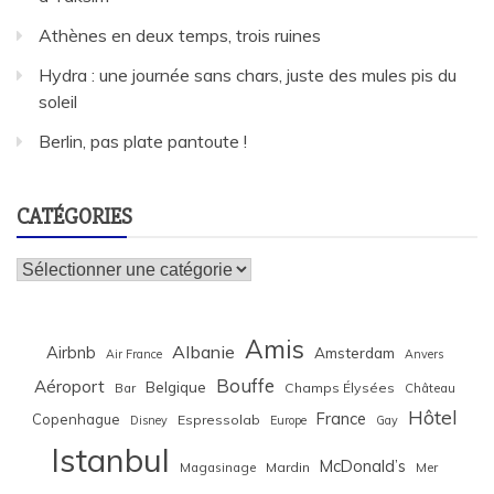
Athènes en deux temps, trois ruines
Hydra : une journée sans chars, juste des mules pis du
soleil
Berlin, pas plate pantoute !
CATÉGORIES
Catégories
Amis
Albanie
Airbnb
Amsterdam
Air France
Anvers
Bouffe
Aéroport
Belgique
Bar
Champs Élysées
Château
Hôtel
France
Copenhague
Espressolab
Disney
Europe
Gay
Istanbul
McDonald’s
Magasinage
Mardin
Mer