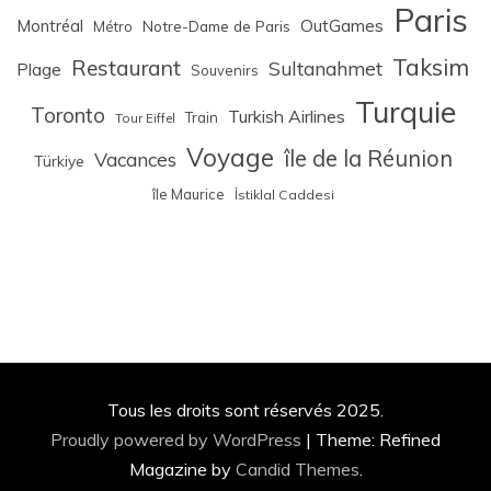
Paris
Montréal
OutGames
Notre-Dame de Paris
Métro
Taksim
Restaurant
Sultanahmet
Plage
Souvenirs
Turquie
Toronto
Turkish Airlines
Train
Tour Eiffel
Voyage
île de la Réunion
Vacances
Türkiye
île Maurice
İstiklal Caddesi
Tous les droits sont réservés 2025.
Proudly powered by WordPress
|
Theme: Refined
Magazine by
Candid Themes
.