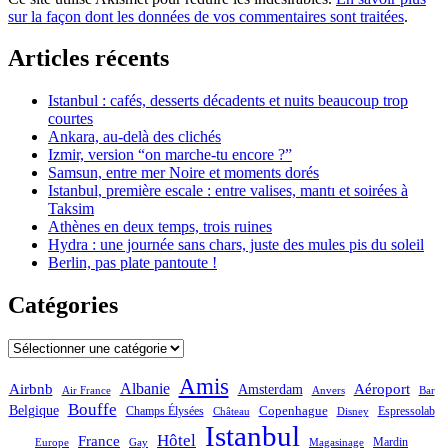
sur la façon dont les données de vos commentaires sont traitées
.
Articles récents
Istanbul : cafés, desserts décadents et nuits beaucoup trop
courtes
Ankara, au-delà des clichés
Izmir, version “on marche-tu encore ?”
Samsun, entre mer Noire et moments dorés
Istanbul, première escale : entre valises, mantı et soirées à
Taksim
Athènes en deux temps, trois ruines
Hydra : une journée sans chars, juste des mules pis du soleil
Berlin, pas plate pantoute !
Catégories
Catégories
Amis
Albanie
Aéroport
Airbnb
Amsterdam
Bar
Air France
Anvers
Bouffe
Belgique
Champs Élysées
Copenhague
Espressolab
Château
Disney
Istanbul
Hôtel
France
Mardin
Magasinage
Europe
Gay