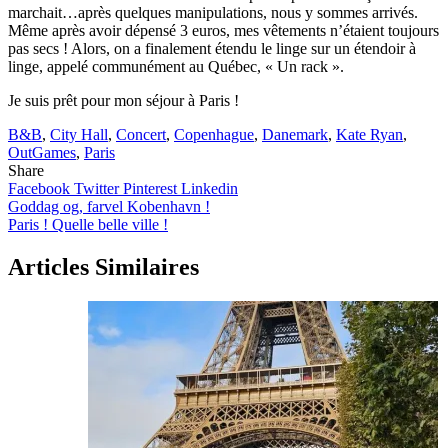
marchait…après quelques manipulations, nous y sommes arrivés.
Même après avoir dépensé 3 euros, mes vêtements n’étaient toujours
pas secs ! Alors, on a finalement étendu le linge sur un étendoir à
linge, appelé communément au Québec, « Un rack ».
Je suis prêt pour mon séjour à Paris !
B&B
,
City Hall
,
Concert
,
Copenhague
,
Danemark
,
Kate Ryan
,
OutGames
,
Paris
Share
Facebook
Twitter
Pinterest
Linkedin
Navigation
Goddag og, farvel Kobenhavn !
Paris ! Quelle belle ville !
de
l’article
Articles Similaires