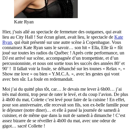
Kate Ryan
Hier, j’suis allé au spectacle de fermeture des outgames, qui avait
lieu au City Hall ! Sur écran géant, avait lieu, le spectacle de
Kate
Ryan
, qui était présenté sur une autre scène à Copenhague. Vous
connaissez Kate Ryan sans le savoir… son hit « Ella, Elle là » fût
joué sur toutes les radios du Québec ! Après cette performance, un
DJ est arrivé sur scène, accompagnée d’un trompettiste, et d’un
percussionniste, et nous ont sortie tous les succès des années 80’ et
90’ ! Il fallait voir la foule, se déhanché sur les tounes « Relax », «
Show me love » ou bien « Y.M.C.A. », avec les gestes qui vont
avec ben sûr. La foule en redemandait.
Moi j’ai du quitté plus tôt, car… Je devais me lever à 6h00… j’ai
très mal dormi, trop peur de rater le levé, et du coup l’avion. De plus
à 4h00 du mat, Colette c’est levé pour faire de la cuisine ! En effet,
pour son anniversaire, elle recevait son fils, son ex-belle famille pour
le déjeuner (notre diner)… et elle à passé la journée de samedi à
cuisiner, et de même que dans la nuit de samedi à dimanche ! C’est
assez bizarre de se réveiller à 4h00 du mat, avec une odeur de
gigot… sacré Collette !