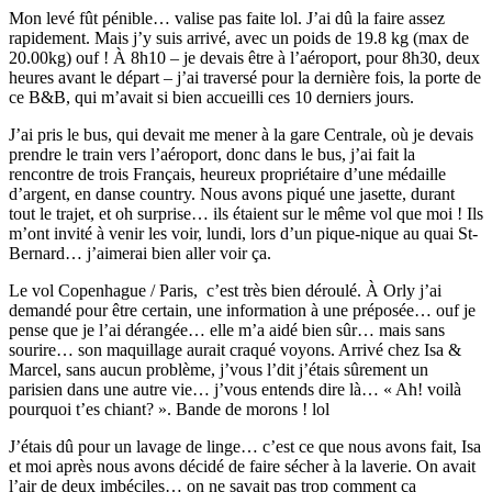
Mon levé fût pénible… valise pas faite lol. J’ai dû la faire assez
rapidement. Mais j’y suis arrivé, avec un poids de 19.8 kg (max de
20.00kg) ouf ! À 8h10 – je devais être à l’aéroport, pour 8h30, deux
heures avant le départ – j’ai traversé pour la dernière fois, la porte de
ce B&B, qui m’avait si bien accueilli ces 10 derniers jours.
J’ai pris le bus, qui devait me mener à la gare Centrale, où je devais
prendre le train vers l’aéroport, donc dans le bus, j’ai fait la
rencontre de trois Français, heureux propriétaire d’une médaille
d’argent, en danse country. Nous avons piqué une jasette, durant
tout le trajet, et oh surprise… ils étaient sur le même vol que moi ! Ils
m’ont invité à venir les voir, lundi, lors d’un pique-nique au quai St-
Bernard… j’aimerai bien aller voir ça.
Le vol Copenhague / Paris, c’est très bien déroulé. À Orly j’ai
demandé pour être certain, une information à une préposée… ouf je
pense que je l’ai dérangée… elle m’a aidé bien sûr… mais sans
sourire… son maquillage aurait craqué voyons. Arrivé chez Isa &
Marcel, sans aucun problème, j’vous l’dit j’étais sûrement un
parisien dans une autre vie… j’vous entends dire là… « Ah! voilà
pourquoi t’es chiant? ». Bande de morons ! lol
J’étais dû pour un lavage de linge… c’est ce que nous avons fait, Isa
et moi après nous avons décidé de faire sécher à la laverie. On avait
l’air de deux imbéciles… on ne savait pas trop comment ça