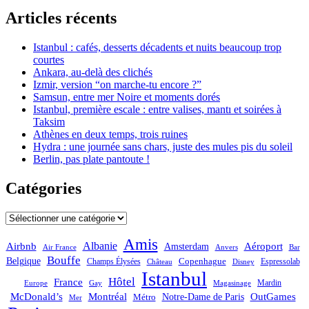
Articles récents
Istanbul : cafés, desserts décadents et nuits beaucoup trop
courtes
Ankara, au-delà des clichés
Izmir, version “on marche-tu encore ?”
Samsun, entre mer Noire et moments dorés
Istanbul, première escale : entre valises, mantı et soirées à
Taksim
Athènes en deux temps, trois ruines
Hydra : une journée sans chars, juste des mules pis du soleil
Berlin, pas plate pantoute !
Catégories
Catégories
Amis
Albanie
Aéroport
Airbnb
Amsterdam
Bar
Air France
Anvers
Bouffe
Belgique
Champs Élysées
Copenhague
Espressolab
Château
Disney
Istanbul
Hôtel
France
Mardin
Magasinage
Europe
Gay
OutGames
McDonald’s
Montréal
Notre-Dame de Paris
Métro
Mer