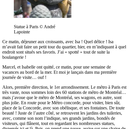
Statue à Paris © André
Lapointe
Ce matin, déjeuner aux croissants, avec Isa ! Quel délice ! Isa
m’avait fait faire un petit tour du quartier, hier, en m’indiquant à quel
endroit sont situés ses favoris. J’ai « spotté » tout de suite la
boulangerie !
Marcel, et Isabelle ont quitté, ce matin, pour une semaine de
vacances au bord de la mer. Et moi je lançais dans ma première
journée de visite… ouf !
Alors, première direction, le 1er arrondissement. Le métro à Paris est
très vaste, nous sommes loin des 60 stations de métro de Montréal…
mais j’avoue que le métro de Montréal, ses wagons, en autre, sont
plus jolie. En route pour le Métro concorde, pour visiter, bien sûr,
place de la Concorde, avec son obélisque, et ses fontaines. De toute
beauté ! Juste de l’autre côté, se retrouvent les jardins des tuileries,
avec, comme son nom l’indique, ses grands jardins, bondés de
visiteurs, qui flânent, tout en regardant les nombreuses statues,
dispersés ici et là. Puis, on prend une pause, assise sur une chaise de