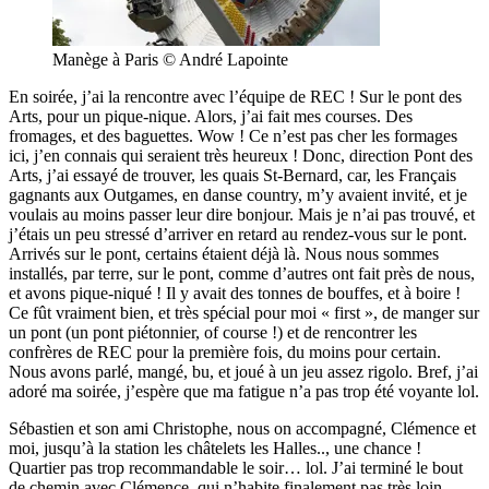
Manège à Paris © André Lapointe
En soirée, j’ai la rencontre avec l’équipe de REC ! Sur le pont des
Arts, pour un pique-nique. Alors, j’ai fait mes courses. Des
fromages, et des baguettes. Wow ! Ce n’est pas cher les formages
ici, j’en connais qui seraient très heureux ! Donc, direction Pont des
Arts, j’ai essayé de trouver, les quais St-Bernard, car, les Français
gagnants aux Outgames, en danse country, m’y avaient invité, et je
voulais au moins passer leur dire bonjour. Mais je n’ai pas trouvé, et
j’étais un peu stressé d’arriver en retard au rendez-vous sur le pont.
Arrivés sur le pont, certains étaient déjà là. Nous nous sommes
installés, par terre, sur le pont, comme d’autres ont fait près de nous,
et avons pique-niqué ! Il y avait des tonnes de bouffes, et à boire !
Ce fût vraiment bien, et très spécial pour moi « first », de manger sur
un pont (un pont piétonnier, of course !) et de rencontrer les
confrères de REC pour la première fois, du moins pour certain.
Nous avons parlé, mangé, bu, et joué à un jeu assez rigolo. Bref, j’ai
adoré ma soirée, j’espère que ma fatigue n’a pas trop été voyante lol.
Sébastien et son ami Christophe, nous on accompagné, Clémence et
moi, jusqu’à la station les châtelets les Halles.., une chance !
Quartier pas trop recommandable le soir… lol. J’ai terminé le bout
de chemin avec Clémence, qui n’habite finalement pas très loin