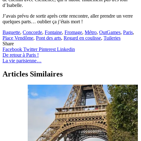
d’Isabelle.
J’avais prévu de sortir après cette rencontre, aller prendre un verre
quelques parts… oublier ça j’étais mort !
Baguette
,
Concorde
,
Fontaine
,
Fromage
,
Métro
,
OutGames
,
Paris
,
Place Vendôme
,
Pont des arts
,
Regard en coulisse
,
Tuileries
Share
Facebook
Twitter
Pinterest
Linkedin
Navigation
De retour à Paris !
La vie parisienne…
de
l’article
Articles Similaires