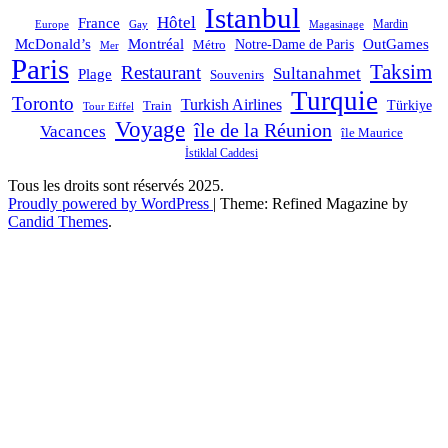
Istanbul
Hôtel
France
Mardin
Magasinage
Europe
Gay
OutGames
McDonald’s
Montréal
Notre-Dame de Paris
Métro
Mer
Paris
Taksim
Restaurant
Sultanahmet
Plage
Souvenirs
Turquie
Toronto
Turkish Airlines
Türkiye
Train
Tour Eiffel
Voyage
île de la Réunion
Vacances
île Maurice
İstiklal Caddesi
Tous les droits sont réservés 2025.
Proudly powered by WordPress
|
Theme: Refined Magazine by
Candid Themes
.