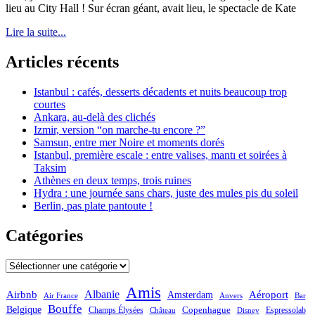
lieu au City Hall ! Sur écran géant, avait lieu, le spectacle de Kate
Lire la suite...
Articles récents
Istanbul : cafés, desserts décadents et nuits beaucoup trop
courtes
Ankara, au-delà des clichés
Izmir, version “on marche-tu encore ?”
Samsun, entre mer Noire et moments dorés
Istanbul, première escale : entre valises, mantı et soirées à
Taksim
Athènes en deux temps, trois ruines
Hydra : une journée sans chars, juste des mules pis du soleil
Berlin, pas plate pantoute !
Catégories
Catégories
Amis
Albanie
Aéroport
Airbnb
Amsterdam
Bar
Air France
Anvers
Bouffe
Belgique
Champs Élysées
Copenhague
Espressolab
Château
Disney