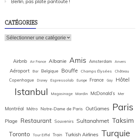
Berlin, pas plate pantoute !
CATÉGORIES
Catégories
Amis
Albanie
Airbnb
Amsterdam
Air France
Anvers
Bouffe
Aéroport
Belgique
Bar
Champs Élysées
Château
Hôtel
France
Copenhague
Espressolab
Disney
Europe
Gay
Istanbul
McDonald’s
Magasinage
Mardin
Mer
Paris
Montréal
OutGames
Notre-Dame de Paris
Métro
Taksim
Restaurant
Sultanahmet
Plage
Souvenirs
Turquie
Toronto
Turkish Airlines
Train
Tour Eiffel