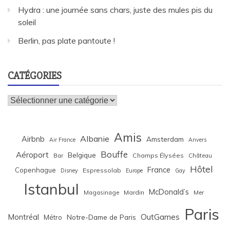
Hydra : une journée sans chars, juste des mules pis du
soleil
Berlin, pas plate pantoute !
CATÉGORIES
Catégories
Amis
Albanie
Airbnb
Amsterdam
Air France
Anvers
Bouffe
Aéroport
Belgique
Bar
Champs Élysées
Château
Hôtel
France
Copenhague
Espressolab
Disney
Europe
Gay
Istanbul
McDonald’s
Magasinage
Mardin
Mer
Paris
Montréal
OutGames
Notre-Dame de Paris
Métro