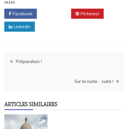
SHARE
Facebook
Twitter
Pinterest
Linkedin
Navigation
Préparation !
de
Sur la route… suite !
l’article
ARTICLES SIMILAIRES