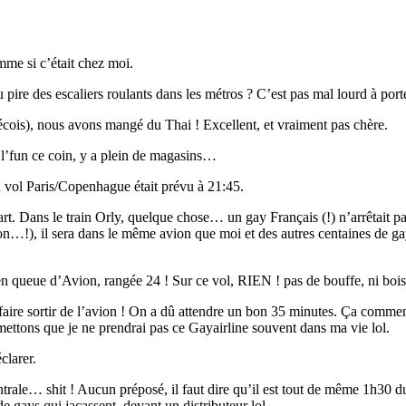
omme si c’était chez moi.
ire des escaliers roulants dans les métros ? C’est pas mal lourd à port
écois), nous avons mangé du Thai ! Excellent, et vraiment pas chère.
s l’fun ce coin, y a plein de magasins…
n vol Paris/Copenhague était prévu à 21:45.
. Dans le train Orly, quelque chose… un gay Français (!) n’arrêtait pas 
!), il sera dans le même avion que moi et des autres centaines de gays
e en queue d’Avion, rangée 24 ! Sur ce vol, RIEN ! pas de bouffe, ni bois
faire sortir de l’avion ! On a dû attendre un bon 35 minutes. Ça comme
 mettons que je ne prendrai pas ce Gayairline souvent dans ma vie lol.
clarer.
ntrale… shit ! Aucun préposé, il faut dire qu’il est tout de même 1h30 
 de gays qui jacassent, devant un distributeur lol.