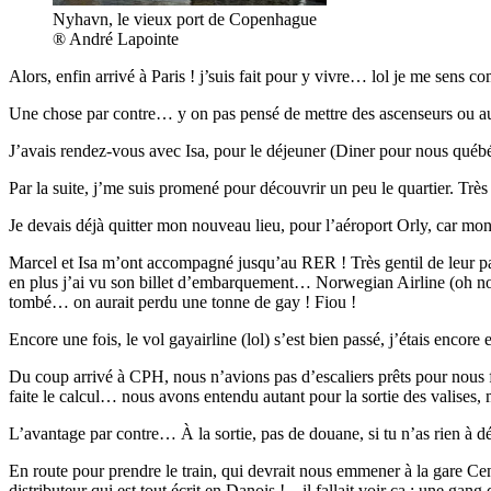
Nyhavn, le vieux port de Copenhague
® André Lapointe
Alors, enfin arrivé à Paris ! j’suis fait pour y vivre… lol je me sens c
Une chose par contre… y on pas pensé de mettre des ascenseurs ou au p
J’avais rendez-vous avec Isa, pour le déjeuner (Diner pour nous québ
Par la suite, j’me suis promené pour découvrir un peu le quartier. Trè
Je devais déjà quitter mon nouveau lieu, pour l’aéroport Orly, car mo
Marcel et Isa m’ont accompagné jusqu’au RER ! Très gentil de leur part
en plus j’ai vu son billet d’embarquement… Norwegian Airline (oh non…
tombé… on aurait perdu une tonne de gay ! Fiou !
Encore une fois, le vol gayairline (lol) s’est bien passé, j’étais encor
Du coup arrivé à CPH, nous n’avions pas d’escaliers prêts pour nous 
faite le calcul… nous avons entendu autant pour la sortie des valises,
L’avantage par contre… À la sortie, pas de douane, si tu n’as rien à dé
En route pour prendre le train, qui devrait nous emmener à la gare Ce
distributeur qui est tout écrit en Danois ! , il fallait voir ça : une gang