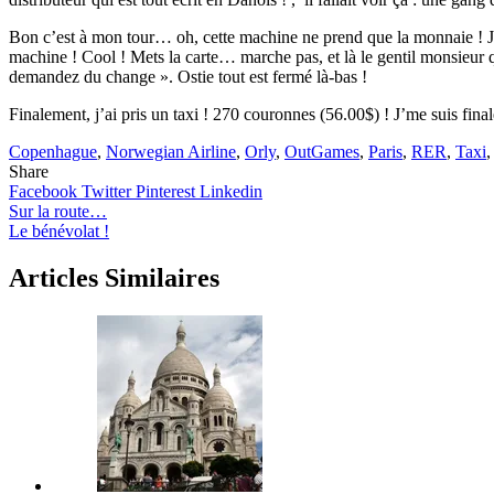
Bon c’est à mon tour… oh, cette machine ne prend que la monnaie ! Je
machine ! Cool ! Mets la carte… marche pas, et là le gentil monsieur 
demandez du change ». Ostie tout est fermé là-bas !
Finalement, j’ai pris un taxi ! 270 couronnes (56.00$) ! J’me suis fi
Copenhague
,
Norwegian Airline
,
Orly
,
OutGames
,
Paris
,
RER
,
Taxi
Share
Facebook
Twitter
Pinterest
Linkedin
Navigation
Sur la route…
Le bénévolat !
de
l’article
Articles Similaires