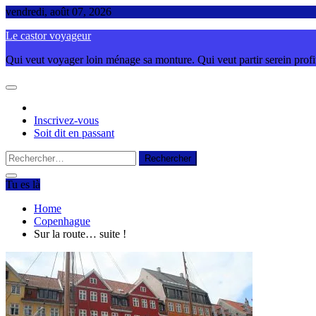
Skip
vendredi, août 07, 2026
to
Le castor voyageur
content
Qui veut voyager loin ménage sa monture. Qui veut partir serein profite
Inscrivez-vous
Soit dit en passant
Rechercher :
Tu es là
Home
Copenhague
Sur la route… suite !