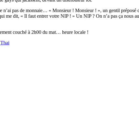
 n’ai pas de monnaie… « Monsieur ! Monsieur ! », un gentil préposé du 
qui me dit, « Il faut entrer votre NIP ! » Un NIP ? On n’a pas ça nous a
nalement couché à 2h00 du mat… heure locale !
,
Thai