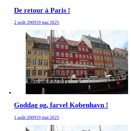
De retour à Paris !
2 août 2009
19 mai 2025
Goddag og, farvel Kobenhavn !
1 août 2009
19 mai 2025