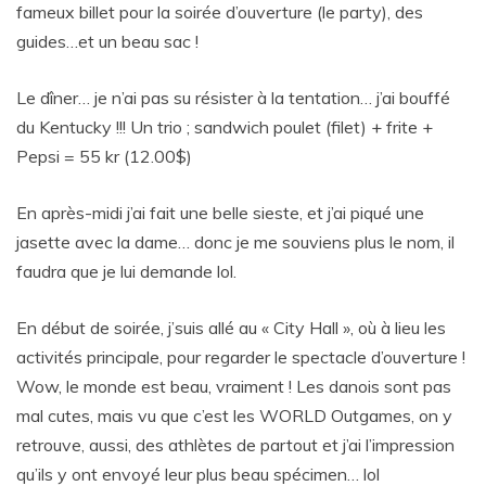
fameux billet pour la soirée d’ouverture (le party), des
guides…et un beau sac !
Le dîner… je n’ai pas su résister à la tentation… j’ai bouffé
du Kentucky !!! Un trio ; sandwich poulet (filet) + frite +
Pepsi = 55 kr (12.00$)
En après-midi j’ai fait une belle sieste, et j’ai piqué une
jasette avec la dame… donc je me souviens plus le nom, il
faudra que je lui demande lol.
En début de soirée, j’suis allé au « City Hall », où à lieu les
activités principale, pour regarder le spectacle d’ouverture !
Wow, le monde est beau, vraiment ! Les danois sont pas
mal cutes, mais vu que c’est les WORLD Outgames, on y
retrouve, aussi, des athlètes de partout et j’ai l’impression
qu’ils y ont envoyé leur plus beau spécimen… lol