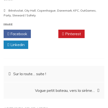
Bénévolat
,
City Hall
,
Copenhague
,
Danemark
,
KFC
,
OutGames
,
Party
,
Steward / Safety
SHARE
Facebook
Twitter
Pinterest
Linkedin
Navigation
Sur la route… suite !
de
Vogue petit bateau, vers la sirène…
l’article