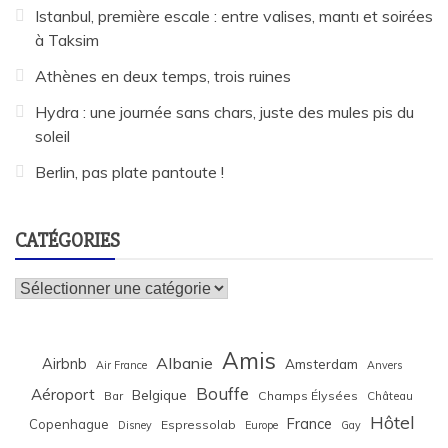
Istanbul, première escale : entre valises, mantı et soirées
à Taksim
Athènes en deux temps, trois ruines
Hydra : une journée sans chars, juste des mules pis du
soleil
Berlin, pas plate pantoute !
CATÉGORIES
Catégories
Amis
Albanie
Airbnb
Amsterdam
Air France
Anvers
Bouffe
Aéroport
Belgique
Bar
Champs Élysées
Château
Hôtel
France
Copenhague
Espressolab
Disney
Europe
Gay