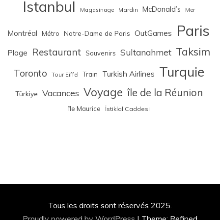
Istanbul
McDonald’s
Magasinage
Mardin
Mer
Paris
Montréal
OutGames
Notre-Dame de Paris
Métro
Taksim
Restaurant
Sultanahmet
Plage
Souvenirs
Turquie
Toronto
Turkish Airlines
Train
Tour Eiffel
Voyage
île de la Réunion
Vacances
Türkiye
île Maurice
İstiklal Caddesi
Tous les droits sont réservés 2025.
Proudly powered by WordPress
|
Theme: Refined