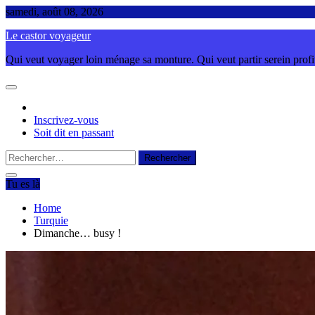
Skip
samedi, août 08, 2026
to
Le castor voyageur
content
Qui veut voyager loin ménage sa monture. Qui veut partir serein profite
Inscrivez-vous
Soit dit en passant
Rechercher :
Tu es là
Home
Turquie
Dimanche… busy !