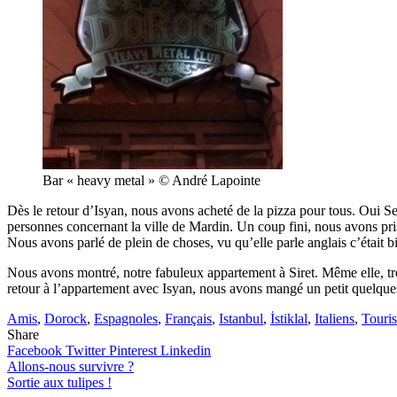
Bar « heavy metal » © André Lapointe
Dès le retour d’Isyan, nous avons acheté de la pizza pour tous. Oui Se
personnes concernant la ville de Mardin. Un coup fini, nous avons pri
Nous avons parlé de plein de choses, vu qu’elle parle anglais c’était b
Nous avons montré, notre fabuleux appartement à Siret. Même elle, tro
retour à l’appartement avec Isyan, nous avons mangé un petit quelqu
Amis
,
Dorock
,
Espagnoles
,
Français
,
Istanbul
,
İstiklal
,
Italiens
,
Touris
Share
Facebook
Twitter
Pinterest
Linkedin
Navigation
Allons-nous survivre ?
Sortie aux tulipes !
de