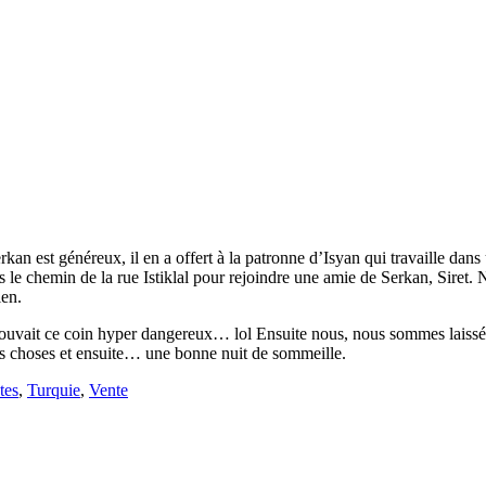
rkan est généreux, il en a offert à la patronne d’Isyan qui travaille da
s le chemin de la rue Istiklal pour rejoindre une amie de Serkan, Sire
ien.
uvait ce coin hyper dangereux… lol Ensuite nous, nous sommes laissé et
es choses et ensuite… une bonne nuit de sommeille.
tes
,
Turquie
,
Vente