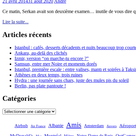
21 avril 2014
31 août 2020
André
Ce matin, Serkan avait son deuxième examen… inutile de vous dire qu’il
Lire la suite...
Articles récents
Istanbul : cafés, desserts décadents et nuits beaucoup trop court
Ankara, au-delà des clichés
Izmir, version “on marche-tu encore ?”
Samsun, entre mer Noire et moments dorés
Istanbul, première escale : entre valises, mantı et soirées à Taks
Athènes en deux temps, trois ruines
Hydra : une journée sans chars, juste des mules pis du soleil
Berlin, pas plate pantoute !
Catégories
Catégories
Amis
Albanie
Aéropor
Airbnb
Amsterdam
Air France
Anvers
OutGames
McDonald’s
Montréal
Notre-Dame de Paris