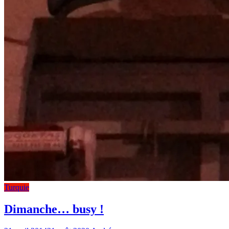
Turquie
Dimanche… busy !