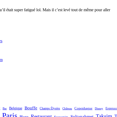
 était super fatigué lol. Mais il c’est levé tout de même pour aller
es
im
Bouffe
t
Belgique
Champs Élysées
Copenhague
Espresso
Bar
Château
Disney
Paris
Taksim
Restaurant
T
Sultanahmet
Plage