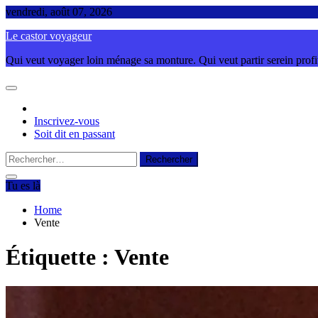
Skip
vendredi, août 07, 2026
to
Le castor voyageur
content
Qui veut voyager loin ménage sa monture. Qui veut partir serein profite
Inscrivez-vous
Soit dit en passant
Rechercher :
Tu es là
Home
Vente
Étiquette :
Vente