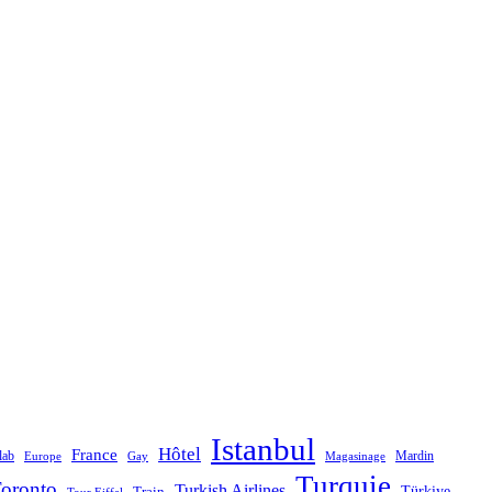
Istanbul
Hôtel
France
lab
Mardin
Magasinage
Europe
Gay
Turquie
oronto
Turkish Airlines
Türkiye