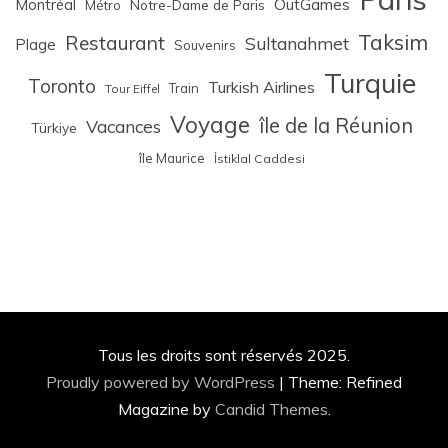
Montréal
OutGames
Notre-Dame de Paris
Métro
Taksim
Restaurant
Sultanahmet
Plage
Souvenirs
Turquie
Toronto
Turkish Airlines
Train
Tour Eiffel
Voyage
île de la Réunion
Vacances
Türkiye
île Maurice
İstiklal Caddesi
Tous les droits sont réservés 2025.
Proudly powered by WordPress
|
Theme: Refined
Magazine by
Candid Themes
.