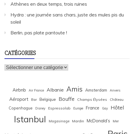
Athènes en deux temps, trois ruines
Hydra : une journée sans chars, juste des mules pis du
soleil
Berlin, pas plate pantoute !
CATÉGORIES
Catégories
Amis
Albanie
Airbnb
Amsterdam
Air France
Anvers
Bouffe
Aéroport
Belgique
Bar
Champs Élysées
Château
Hôtel
France
Copenhague
Espressolab
Disney
Europe
Gay
Istanbul
McDonald’s
Magasinage
Mardin
Mer
Paris