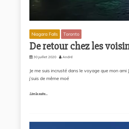
Niagara Falls
Toronto
De retour chez les voisi
30 juillet 2020
André
Je me suis incrusté dans le voyage que mon ami J
j’suis de même moé
Lire la suite...