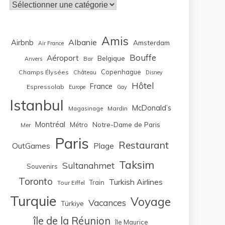
Catégories
Amis
Albanie
Airbnb
Amsterdam
Air France
Bouffe
Aéroport
Belgique
Bar
Anvers
Copenhague
Champs Élysées
Château
Disney
Hôtel
France
Espressolab
Europe
Gay
Istanbul
McDonald’s
Magasinage
Mardin
Montréal
Notre-Dame de Paris
Métro
Mer
Paris
Restaurant
OutGames
Plage
Taksim
Sultanahmet
Souvenirs
Toronto
Turkish Airlines
Train
Tour Eiffel
Turquie
Voyage
Vacances
Türkiye
île de la Réunion
île Maurice