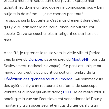
Grâce à mon ami Sebastian à qui j’avais expliqué mon
achat, il m’a donné un truc que je ne connaissais pas – ben
oui je suis de même… – je ne connais pas tout !
Tu appuis sur la bouteille si c’est moindrement dure c’est
qu’il y a du gaz dans la bouteille, sinon la bouteille est
souple. On va se coucher plus intelligent ce soir hein les
amis!
Assoiffé, je reprends la route vers la vieille ville et j’arrive
vers la rive du
Danube
, juste au pied du
Most SNP
(pont du
Soulèvement-national-slovaque). Ce pont est unique au
monde, car c’est le seul pont qui soit un membre de la
Fédération des grandes tours du monde
. Au sommet d’un
des pylônes, il y a un restaurant en forme de soucoupe
volante et au nom qui vient avec ;
UFO
. De ce restaurant, il
paraît que la vue sur Bratislava est sensationnelle! Pour y
monter il y a un ascenseur et en cas d’urgence, il y a un