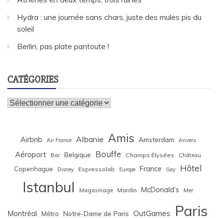
Hydra : une journée sans chars, juste des mules pis du
soleil
Berlin, pas plate pantoute !
CATÉGORIES
Catégories
Amis
Albanie
Airbnb
Amsterdam
Air France
Anvers
Bouffe
Aéroport
Belgique
Bar
Champs Élysées
Château
Hôtel
France
Copenhague
Espressolab
Disney
Europe
Gay
Istanbul
McDonald’s
Magasinage
Mardin
Mer
Paris
Montréal
OutGames
Notre-Dame de Paris
Métro