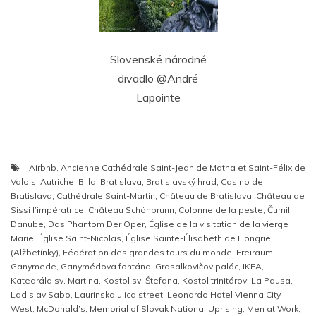
Slovenské národné
divadlo @André
Lapointe
Airbnb
,
Ancienne Cathédrale Saint-Jean de Matha et Saint-Félix de
Valois
,
Autriche
,
Billa
,
Bratislava
,
Bratislavský hrad
,
Casino de
Bratislava
,
Cathédrale Saint-Martin
,
Château de Bratislava
,
Château de
Sissi l’impératrice
,
Château Schönbrunn
,
Colonne de la peste
,
Čumil
,
Danube
,
Das Phantom Der Oper
,
Église de la visitation de la vierge
Marie
,
Église Saint-Nicolas
,
Église Sainte-Élisabeth de Hongrie
(Alžbetínky)
,
Fédération des grandes tours du monde
,
Freiraum
,
Ganymede
,
Ganymédova fontána
,
Grasalkovičov palác
,
IKEA
,
Katedrála sv. Martina
,
Kostol sv. Štefana
,
Kostol trinitárov
,
La Pausa
,
Ladislav Sabo
,
Laurinska ulica street
,
Leonardo Hotel Vienna City
West
,
McDonald’s
,
Memorial of Slovak National Uprising
,
Men at Work
,