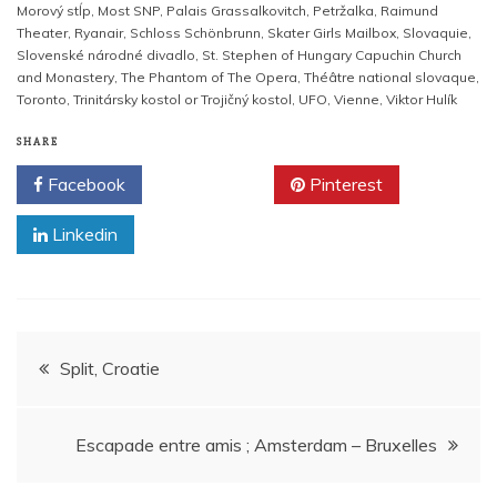
Morový stĺp
,
Most SNP
,
Palais Grassalkovitch
,
Petržalka
,
Raimund
Theater
,
Ryanair
,
Schloss Schönbrunn
,
Skater Girls Mailbox
,
Slovaquie
,
Slovenské národné divadlo
,
St. Stephen of Hungary Capuchin Church
and Monastery
,
The Phantom of The Opera
,
Théâtre national slovaque
,
Toronto
,
Trinitársky kostol or Trojičný kostol
,
UFO
,
Vienne
,
Viktor Hulík
SHARE
Facebook
Twitter
Pinterest
Linkedin
Navigation
Split, Croatie
de
Escapade entre amis ; Amsterdam – Bruxelles
l’article