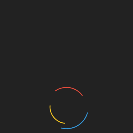
Autriche
Slovaquie
Vienne et Bratislava
29 septembre 2024
André
Ce matin, levé très tôt pour un autre départ vers de
nouvelles aventures ! J’ai marché jusqu’au terminus de bus –
local – qui est
Lire la suite...