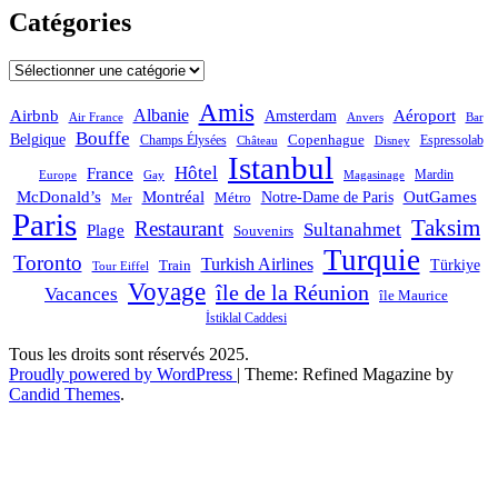
Catégories
Catégories
Amis
Albanie
Aéroport
Airbnb
Amsterdam
Bar
Air France
Anvers
Bouffe
Belgique
Champs Élysées
Copenhague
Espressolab
Château
Disney
Istanbul
Hôtel
France
Mardin
Magasinage
Europe
Gay
OutGames
McDonald’s
Montréal
Notre-Dame de Paris
Métro
Mer
Paris
Taksim
Restaurant
Sultanahmet
Plage
Souvenirs
Turquie
Toronto
Turkish Airlines
Türkiye
Train
Tour Eiffel
Voyage
île de la Réunion
Vacances
île Maurice
İstiklal Caddesi
Tous les droits sont réservés 2025.
Proudly powered by WordPress
|
Theme: Refined Magazine by
Candid Themes
.