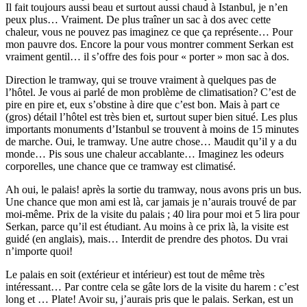
Il fait toujours aussi beau et surtout aussi chaud à Istanbul, je n’en
peux plus… Vraiment. De plus traîner un sac à dos avec cette
chaleur, vous ne pouvez pas imaginez ce que ça représente… Pour
mon pauvre dos. Encore la pour vous montrer comment Serkan est
vraiment gentil… il s’offre des fois pour « porter » mon sac à dos.
Direction le tramway, qui se trouve vraiment à quelques pas de
l’hôtel. Je vous ai parlé de mon problème de climatisation? C’est de
pire en pire et, eux s’obstine à dire que c’est bon. Mais à part ce
(gros) détail l’hôtel est très bien et, surtout super bien situé. Les plus
importants monuments d’Istanbul se trouvent à moins de 15 minutes
de marche. Oui, le tramway. Une autre chose… Maudit qu’il y a du
monde… Pis sous une chaleur accablante… Imaginez les odeurs
corporelles, une chance que ce tramway est climatisé.
Ah oui, le palais! après la sortie du tramway, nous avons pris un bus.
Une chance que mon ami est là, car jamais je n’aurais trouvé de par
moi-même. Prix de la visite du palais ; 40 lira pour moi et 5 lira pour
Serkan, parce qu’il est étudiant. Au moins à ce prix là, la visite est
guidé (en anglais), mais… Interdit de prendre des photos. Du vrai
n’importe quoi!
Le palais en soit (extérieur et intérieur) est tout de même très
intéressant… Par contre cela se gâte lors de la visite du harem : c’est
long et … Plate! Avoir su, j’aurais pris que le palais. Serkan, est un