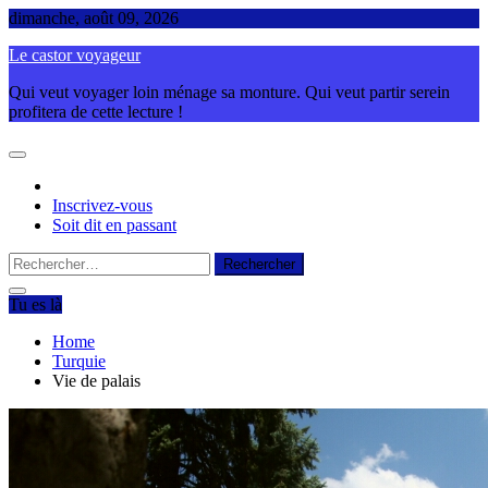
Skip
dimanche, août 09, 2026
to
Le castor voyageur
content
Qui veut voyager loin ménage sa monture. Qui veut partir serein
profitera de cette lecture !
Inscrivez-vous
Soit dit en passant
Rechercher :
Tu es là
Home
Turquie
Vie de palais