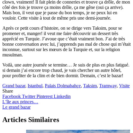
clown, vraiment! Il fait plein de conneries et trouve ça drôle, de mon
côté des fois je trouve ça moins drôle, ça me gêne (oui ça arrive).
Mais bon, il veut que je passe du bon temps, je ne peux lui en
vouloir. Cette visite à tout de même pris une demi-journée.
Après ce petit cours d’histoire, on se dirige vers Taksim, pour se
promener et, manger! il veut me faire découvrir un dessert très
apprécié en Turquie. J’avoue que c’était vraiment bon. J’ai de très
bonne conversation avec lui, j’apprends pas mal de chose qui m’était
inconnue, surtout sur les mœurs de la Turquie et, sur la religion
musulman.
Voilà, une autre journée se termine… Je suis de plus en plus fatigué.
si demain j’ai encore trop chaud, je vais chercher un autre hôtel,
pour profiter de la clim et de bien dormir. Demain, c’est le bazar!
Grand bazar
,
Istanbul
,
Palais Dolmabahçe
,
Taksim
,
Tramway
,
Visite
Share
Facebook
Twitter
Pinterest
Linkedin
Navigation
L’île aux princes…
Le grand bazar
de
l’article
Articles Similaires