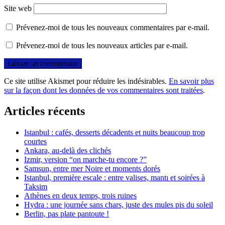
Site web
Prévenez-moi de tous les nouveaux commentaires par e-mail.
Prévenez-moi de tous les nouveaux articles par e-mail.
Ce site utilise Akismet pour réduire les indésirables.
En savoir plus
sur la façon dont les données de vos commentaires sont traitées
.
Articles récents
Istanbul : cafés, desserts décadents et nuits beaucoup trop
courtes
Ankara, au-delà des clichés
Izmir, version “on marche-tu encore ?”
Samsun, entre mer Noire et moments dorés
Istanbul, première escale : entre valises, mantı et soirées à
Taksim
Athènes en deux temps, trois ruines
Hydra : une journée sans chars, juste des mules pis du soleil
Berlin, pas plate pantoute !