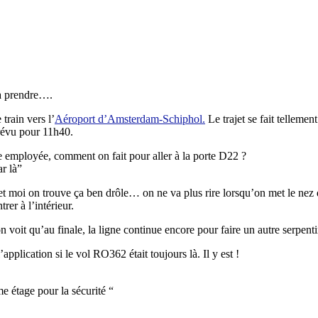
 à prendre….
train vers l’
Aéroport d’Amsterdam-Schiphol.
Le trajet se fait telleme
révu pour 11h40.
 employée, comment on fait pour aller à la porte D22 ?
ar là”
et moi on trouve ça ben drôle… on ne va plus rire lorsqu’on met le nez 
rer à l’intérieur.
oit qu’au finale, la ligne continue encore pour faire un autre serpenti
pplication si le vol RO362 était toujours là. Il y est !
e étage pour la sécurité “