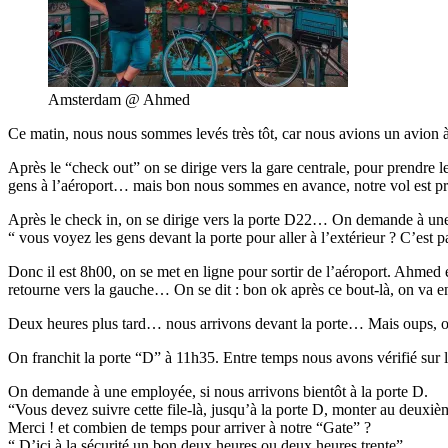
Amsterdam @ Ahmed
Ce matin, nous nous sommes levés très tôt, car nous avions un avion
Après le “check out” on se dirige vers la gare centrale, pour prendre le 
gens à l’aéroport… mais bon nous sommes en avance, notre vol est p
Après le check in, on se dirige vers la porte D22… On demande à une
“ vous voyez les gens devant la porte pour aller à l’extérieur ? C’est p
Donc il est 8h00, on se met en ligne pour sortir de l’aéroport. Ahmed 
retourne vers la gauche… On se dit : bon ok après ce bout-là, on va ent
Deux heures plus tard… nous arrivons devant la porte… Mais oups, on v
On franchit la porte “D” à 11h35. Entre temps nous avons vérifié sur l’a
On demande à une employée, si nous arrivons bientôt à la porte D.
“Vous devez suivre cette file-là, jusqu’à la porte D, monter au deuxièm
Merci ! et combien de temps pour arriver à notre “Gate” ?
“ D’ici à la sécurité un bon deux heures ou deux heures trente”