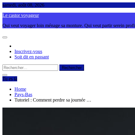
Skip
samedi, août 08, 2026
to
Le castor voyageur
content
Qui veut voyager loin ménage sa monture. Qui veut partir serein profite
Inscrivez-vous
Soit dit en passant
Rechercher :
Tu es là
Home
Pays-Bas
Tutoriel : Comment perdre sa journée …