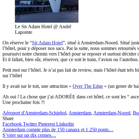
Le Sir Adam Hotel @ André
Lapointe
On réserve le “
Sir Adam Hotel
”, situé à Amsterdam-Noord. Situé juste 
l’hôtel, pour y déposer nos sacs. Par la suite, nous sommes retournés 
poursuivi notre chemin vers l’hôtel pour se reposer et surtout décider 
Et il fallait, bien sûr, réserver, que ce soit le train, l’avion ou l’autob
Petit mot sur l’hôtel. Je n’ai pas fait de review, mais l’hôtel était tr
sur l’hôtel
Il y avait sur le toit, une attraction «
Over The Edge
» (un genre de bal
Ah oui ! La chose que j’ai ADORÉE dans cet hôtel, ce sont les “ ascense
Une prochaine fois ?!
Aéroport d'Amsterdam-Schiphol
,
Amsterdam
,
Amsterdam-Noord
,
Bu
Share
Facebook
Twitter
Pinterest
Linkedin
Navigation
Amsterdam compte plus de 150 canaux et 1 250 ponts…
S’virer sur un dix cennes…
de