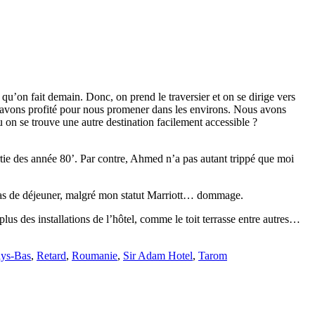
e qu’on fait demain. Donc, on prend le traversier et on se dirige vers
 en avons profité pour nous promener dans les environs. Nous avons
u on se trouve une autre destination facilement accessible ?
sortie des année 80’. Par contre, Ahmed n’a pas autant trippé que moi
it pas de déjeuner, malgré mon statut Marriott… dommage.
lus des installations de l’hôtel, comme le toit terrasse entre autres…
ys-Bas
,
Retard
,
Roumanie
,
Sir Adam Hotel
,
Tarom