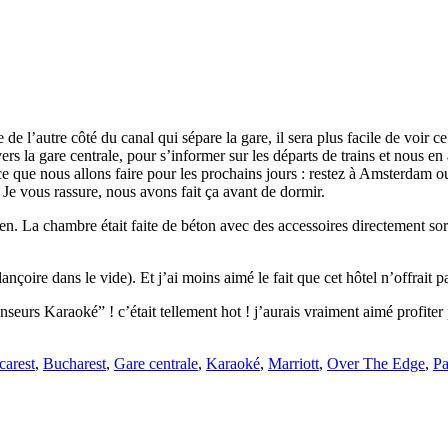
de l’autre côté du canal qui sépare la gare, il sera plus facile de voir c
vers la gare centrale, pour s’informer sur les départs de trains et nous
ce que nous allons faire pour les prochains jours : restez à Amsterdam o
us. Je vous rassure, nous avons fait ça avant de dormir.
ès bien. La chambre était faite de béton avec des accessoires directement 
ançoire dans le vide). Et j’ai moins aimé le fait que cet hôtel n’offra
urs Karaoké” ! c’était tellement hot ! j’aurais vraiment aimé profiter p
carest
,
Bucharest
,
Gare centrale
,
Karaoké
,
Marriott
,
Over The Edge
,
Pa