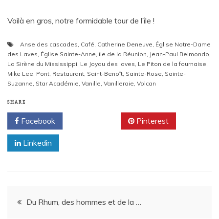
Voilà en gros, notre formidable tour de l’île !
Anse des cascades
,
Café
,
Catherine Deneuve
,
Église Notre-Dame
des Laves
,
Église Sainte-Anne
,
île de la Réunion
,
Jean-Paul Belmondo
,
La Sirène du Mississippi
,
Le Joyau des laves
,
Le Piton de la fournaise
,
Mike Lee
,
Pont
,
Restaurant
,
Saint-Benoît
,
Sainte-Rose
,
Sainte-
Suzanne
,
Star Académie
,
Vanille
,
Vanilleraie
,
Volcan
SHARE
Facebook
Twitter
Pinterest
Linkedin
Navigation
Du Rhum, des hommes et de la …