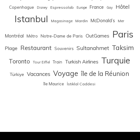
Hôtel
France
Copenhague
Espressolab
Disney
Europe
Gay
Istanbul
McDonald’s
Magasinage
Mardin
Mer
Paris
Montréal
OutGames
Notre-Dame de Paris
Métro
Taksim
Restaurant
Sultanahmet
Plage
Souvenirs
Turquie
Toronto
Turkish Airlines
Train
Tour Eiffel
Voyage
île de la Réunion
Vacances
Türkiye
île Maurice
İstiklal Caddesi