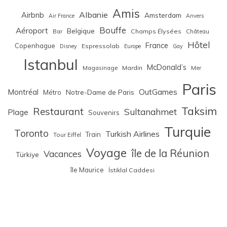
Amis
Albanie
Airbnb
Amsterdam
Air France
Anvers
Bouffe
Aéroport
Belgique
Bar
Champs Élysées
Château
Hôtel
France
Copenhague
Espressolab
Disney
Europe
Gay
Istanbul
McDonald’s
Magasinage
Mardin
Mer
Paris
Montréal
OutGames
Notre-Dame de Paris
Métro
Taksim
Restaurant
Sultanahmet
Plage
Souvenirs
Turquie
Toronto
Turkish Airlines
Train
Tour Eiffel
Voyage
île de la Réunion
Vacances
Türkiye
île Maurice
İstiklal Caddesi