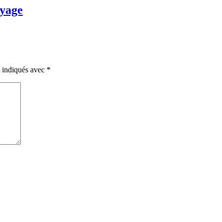
oyage
t indiqués avec
*