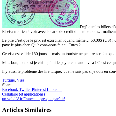
Déjà que les billets d
Et visa n’a rien à voir avec la carte de crédit du même nom… malheu
Le pire c’est que le prix est exorbitant quand même… 60.00$ (US) ! Co
paye le plus cher. Qu’avons-nous fait au Turcs ?
Ce visa est valide 180 jours… mais un touriste ne peut rester plus qu
Mais bon, même si je chiale, faut le payer ce maudit visa ! C’est ce que 
Il y aussi le problème des lire turque… Je ne sais pas si je dois en co
Turquie
,
Visa
Share
Facebook
Twitter
Pinterest
Linkedin
Navigation
Cellulaire (et applications)
un vol d’Air France… presque parfait!
de
l’article
Articles Similaires