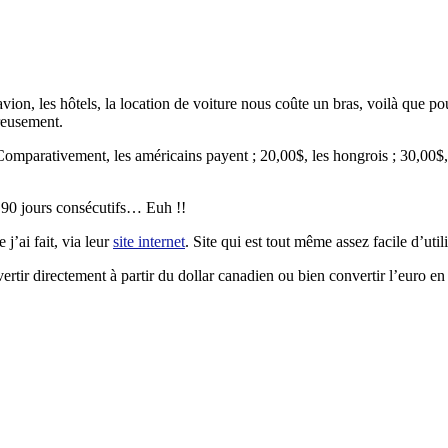
’avion, les hôtels, la location de voiture nous coûte un bras, voilà que 
reusement.
mparativement, les américains payent ; 20,00$, les hongrois ; 30,00$, l
e 90 jours consécutifs… Euh !!
j’ai fait, via leur
site internet
. Site qui est tout même assez facile d’uti
nvertir directement à partir du dollar canadien ou bien convertir l’euro 