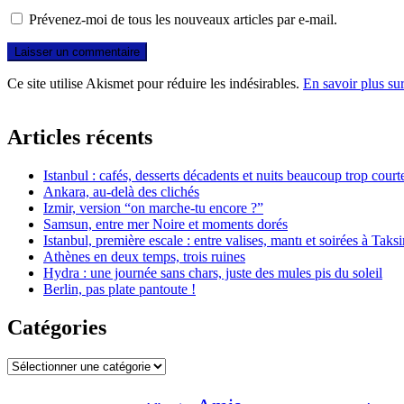
Prévenez-moi de tous les nouveaux articles par e-mail.
Ce site utilise Akismet pour réduire les indésirables.
En savoir plus su
Articles récents
Istanbul : cafés, desserts décadents et nuits beaucoup trop court
Ankara, au-delà des clichés
Izmir, version “on marche-tu encore ?”
Samsun, entre mer Noire et moments dorés
Istanbul, première escale : entre valises, mantı et soirées à Taks
Athènes en deux temps, trois ruines
Hydra : une journée sans chars, juste des mules pis du soleil
Berlin, pas plate pantoute !
Catégories
Catégories