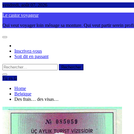
Skip
vendredi, août 07, 2026
to
Le castor voyageur
content
Qui veut voyager loin ménage sa monture. Qui veut partir serein profite
Inscrivez-vous
Soit dit en passant
Rechercher :
Tu es là
Home
Belgique
Des frais… des visas…