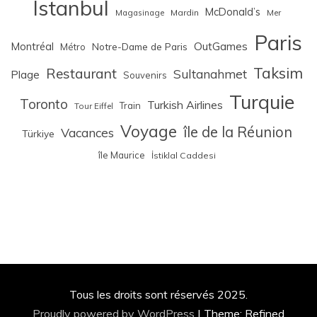
Istanbul
McDonald’s
Magasinage
Mardin
Mer
Paris
Montréal
OutGames
Notre-Dame de Paris
Métro
Taksim
Restaurant
Sultanahmet
Plage
Souvenirs
Turquie
Toronto
Turkish Airlines
Train
Tour Eiffel
Voyage
île de la Réunion
Vacances
Türkiye
île Maurice
İstiklal Caddesi
Tous les droits sont réservés 2025.
Proudly powered by WordPress
|
Theme: Refined