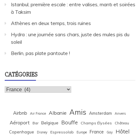
Istanbul, première escale : entre valises, mantı et soirées
à Taksim
Athènes en deux temps, trois ruines
Hydra : une journée sans chars, juste des mules pis du
soleil
Berlin, pas plate pantoute !
CATÉGORIES
Catégories
Amis
Albanie
Airbnb
Amsterdam
Air France
Anvers
Bouffe
Aéroport
Belgique
Bar
Champs Élysées
Château
Hôtel
France
Copenhague
Espressolab
Disney
Europe
Gay