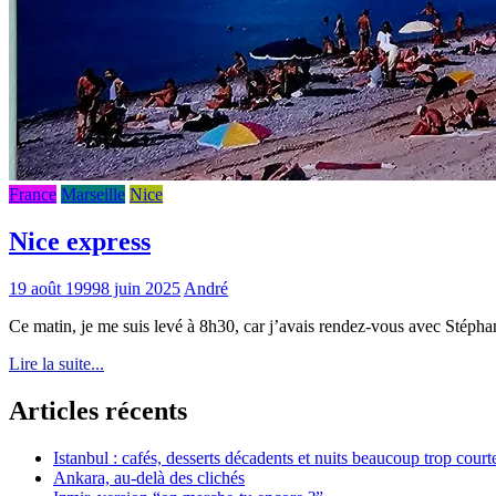
France
Marseille
Nice
Nice express
19 août 1999
8 juin 2025
André
Ce matin, je me suis levé à 8h30, car j’avais rendez-vous avec Stépha
Lire la suite...
Articles récents
Istanbul : cafés, desserts décadents et nuits beaucoup trop court
Ankara, au-delà des clichés