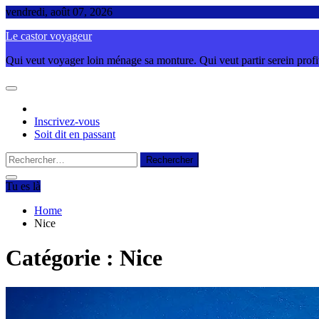
Skip
vendredi, août 07, 2026
to
Le castor voyageur
content
Qui veut voyager loin ménage sa monture. Qui veut partir serein profite
Inscrivez-vous
Soit dit en passant
Rechercher :
Tu es là
Home
Nice
Catégorie :
Nice