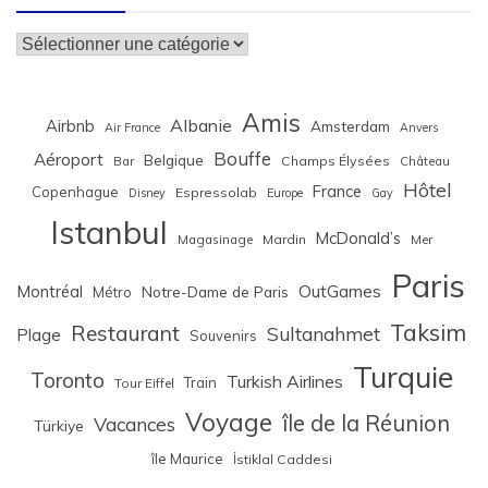
Catégories
Amis
Albanie
Airbnb
Amsterdam
Air France
Anvers
Bouffe
Aéroport
Belgique
Bar
Champs Élysées
Château
Hôtel
France
Copenhague
Espressolab
Disney
Europe
Gay
Istanbul
McDonald’s
Magasinage
Mardin
Mer
Paris
Montréal
OutGames
Notre-Dame de Paris
Métro
Taksim
Restaurant
Sultanahmet
Plage
Souvenirs
Turquie
Toronto
Turkish Airlines
Train
Tour Eiffel
Voyage
île de la Réunion
Vacances
Türkiye
île Maurice
İstiklal Caddesi