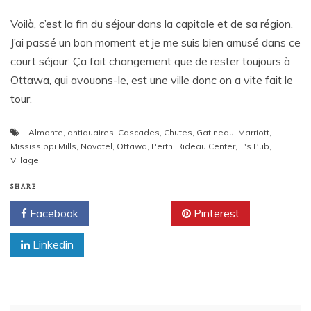
Voilà, c’est la fin du séjour dans la capitale et de sa région.
J’ai passé un bon moment et je me suis bien amusé dans ce
court séjour. Ça fait changement que de rester toujours à
Ottawa, qui avouons-le, est une ville donc on a vite fait le
tour.
Almonte
,
antiquaires
,
Cascades
,
Chutes
,
Gatineau
,
Marriott
,
Mississippi Mills
,
Novotel
,
Ottawa
,
Perth
,
Rideau Center
,
T's Pub
,
Village
SHARE
Facebook
Twitter
Pinterest
Linkedin