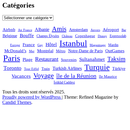
Catégories
Catégories
Amis
Albanie
Aéroport
Airbnb
Amsterdam
Bar
Air France
Anvers
Bouffe
Belgique
Champs Élysées
Copenhague
Espressolab
Château
Disney
Istanbul
Hôtel
France
Mardin
Magasinage
Europe
Gay
OutGames
McDonald’s
Montréal
Notre-Dame de Paris
Métro
Mer
Paris
Taksim
Restaurant
Sultanahmet
Plage
Souvenirs
Turquie
Toronto
Turkish Airlines
Türkiye
Train
Tour Eiffel
Voyage
île de la Réunion
Vacances
île Maurice
İstiklal Caddesi
Tous les droits sont réservés 2025.
Proudly powered by WordPress
|
Theme: Refined Magazine by
Candid Themes
.