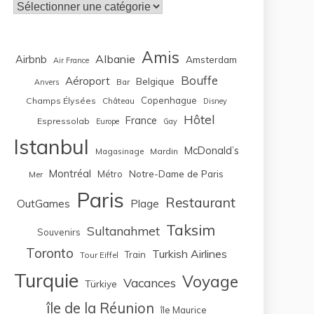
Catégories
Amis
Albanie
Airbnb
Amsterdam
Air France
Bouffe
Aéroport
Belgique
Bar
Anvers
Copenhague
Champs Élysées
Château
Disney
Hôtel
France
Espressolab
Europe
Gay
Istanbul
McDonald’s
Magasinage
Mardin
Montréal
Notre-Dame de Paris
Métro
Mer
Paris
Restaurant
OutGames
Plage
Taksim
Sultanahmet
Souvenirs
Toronto
Turkish Airlines
Train
Tour Eiffel
Turquie
Voyage
Vacances
Türkiye
île de la Réunion
île Maurice