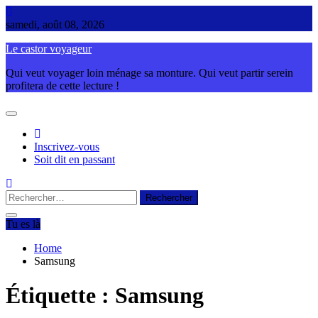
Skip
to
samedi, août 08, 2026
content
Le castor voyageur
Qui veut voyager loin ménage sa monture. Qui veut partir serein
profitera de cette lecture !
Inscrivez-vous
Soit dit en passant
Rechercher :
Tu es là
Home
Samsung
Étiquette :
Samsung