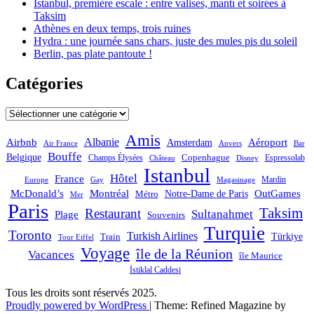
Istanbul, première escale : entre valises, mantı et soirées à
Taksim
Athènes en deux temps, trois ruines
Hydra : une journée sans chars, juste des mules pis du soleil
Berlin, pas plate pantoute !
Catégories
Catégories
Amis
Albanie
Aéroport
Airbnb
Amsterdam
Bar
Air France
Anvers
Bouffe
Belgique
Champs Élysées
Copenhague
Espressolab
Château
Disney
Istanbul
Hôtel
France
Mardin
Magasinage
Europe
Gay
OutGames
McDonald’s
Montréal
Notre-Dame de Paris
Métro
Mer
Paris
Taksim
Restaurant
Sultanahmet
Plage
Souvenirs
Turquie
Toronto
Turkish Airlines
Türkiye
Train
Tour Eiffel
Voyage
île de la Réunion
Vacances
île Maurice
İstiklal Caddesi
Tous les droits sont réservés 2025.
Proudly powered by WordPress
|
Theme: Refined Magazine by