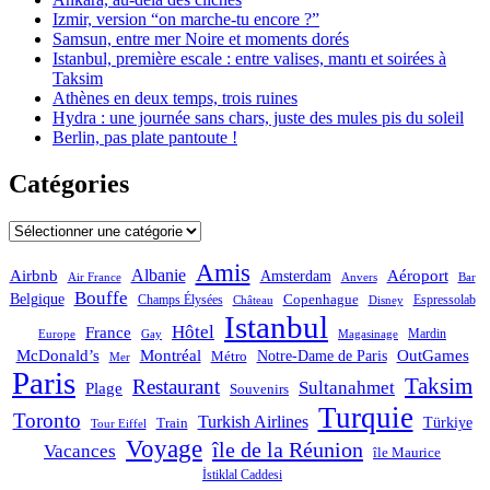
Izmir, version “on marche-tu encore ?”
Samsun, entre mer Noire et moments dorés
Istanbul, première escale : entre valises, mantı et soirées à
Taksim
Athènes en deux temps, trois ruines
Hydra : une journée sans chars, juste des mules pis du soleil
Berlin, pas plate pantoute !
Catégories
Catégories
Amis
Albanie
Aéroport
Airbnb
Amsterdam
Bar
Air France
Anvers
Bouffe
Belgique
Champs Élysées
Copenhague
Espressolab
Château
Disney
Istanbul
Hôtel
France
Mardin
Magasinage
Europe
Gay
OutGames
McDonald’s
Montréal
Notre-Dame de Paris
Métro
Mer
Paris
Taksim
Restaurant
Sultanahmet
Plage
Souvenirs
Turquie
Toronto
Turkish Airlines
Türkiye
Train
Tour Eiffel
Voyage
île de la Réunion
Vacances
île Maurice
İstiklal Caddesi