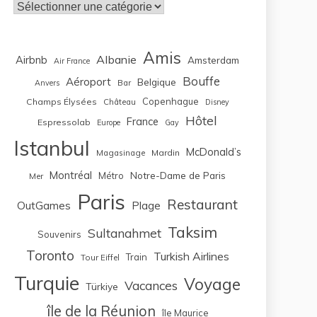
Catégories
Amis
Albanie
Airbnb
Amsterdam
Air France
Bouffe
Aéroport
Belgique
Bar
Anvers
Copenhague
Champs Élysées
Château
Disney
Hôtel
France
Espressolab
Europe
Gay
Istanbul
McDonald’s
Magasinage
Mardin
Montréal
Notre-Dame de Paris
Métro
Mer
Paris
Restaurant
OutGames
Plage
Taksim
Sultanahmet
Souvenirs
Toronto
Turkish Airlines
Train
Tour Eiffel
Turquie
Voyage
Vacances
Türkiye
île de la Réunion
île Maurice