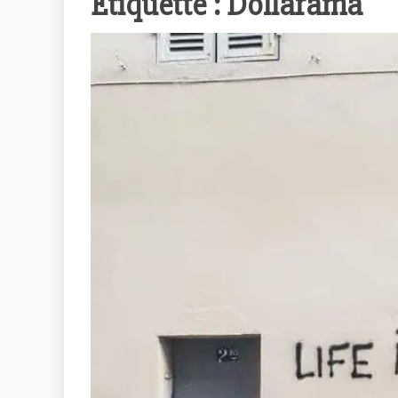
Étiquette :
Dollarama