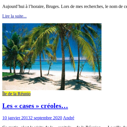
Aujourd’hui à l’horaire, Bruges. Lors de mes recherches, le nom de cet
Lire la suite...
Île de la Réunio
Les « cases » créoles…
10 janvier 2013
2 septembre 2020
André