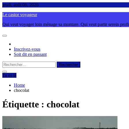
Skip
jeudi, août 06, 2026
to
Le castor voyageur
content
Qui veut voyager loin ménage sa monture. Qui veut partir serein profite
Inscrivez-vous
Soit dit en passant
Rechercher :
Tu es là
Home
chocolat
Étiquette :
chocolat