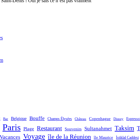
 Saint-Denis ! Oui je sais ce n’est pas vraiment
es
im
Bouffe
t
Belgique
Champs Élysées
Copenhague
Espresso
Bar
Château
Disney
Paris
Taksim
Restaurant
T
Sultanahmet
Plage
Souvenirs
Voyage
île de la Réunion
Vacances
île Maurice
İstiklal Caddesi