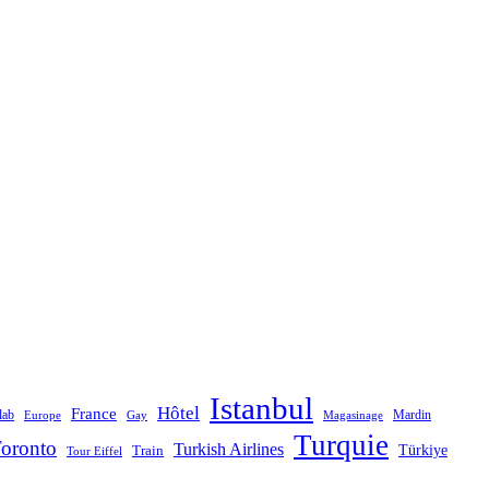
Istanbul
Hôtel
France
lab
Mardin
Magasinage
Europe
Gay
Turquie
oronto
Turkish Airlines
Türkiye
Train
Tour Eiffel