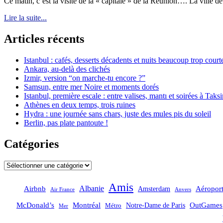
Ce matin, c’est la visite de la « capitale » de la Réunion…. La ville de
Lire la suite...
Articles récents
Istanbul : cafés, desserts décadents et nuits beaucoup trop court
Ankara, au-delà des clichés
Izmir, version “on marche-tu encore ?”
Samsun, entre mer Noire et moments dorés
Istanbul, première escale : entre valises, mantı et soirées à Taks
Athènes en deux temps, trois ruines
Hydra : une journée sans chars, juste des mules pis du soleil
Berlin, pas plate pantoute !
Catégories
Catégories
Amis
Albanie
Aéropor
Airbnb
Amsterdam
Air France
Anvers
OutGames
McDonald’s
Montréal
Notre-Dame de Paris
Métro
Mer