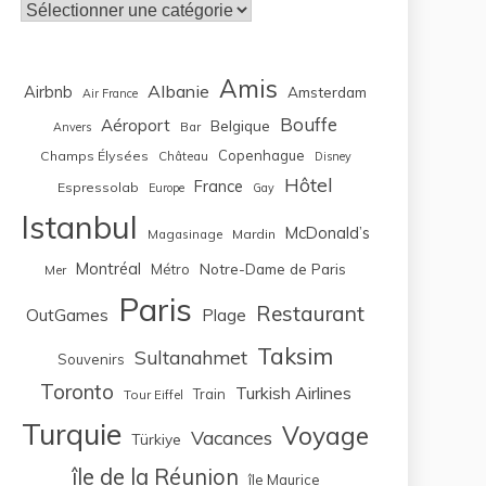
Catégories
Amis
Albanie
Airbnb
Amsterdam
Air France
Bouffe
Aéroport
Belgique
Bar
Anvers
Copenhague
Champs Élysées
Château
Disney
Hôtel
France
Espressolab
Europe
Gay
Istanbul
McDonald’s
Magasinage
Mardin
Montréal
Notre-Dame de Paris
Métro
Mer
Paris
Restaurant
OutGames
Plage
Taksim
Sultanahmet
Souvenirs
Toronto
Turkish Airlines
Train
Tour Eiffel
Turquie
Voyage
Vacances
Türkiye
île de la Réunion
île Maurice