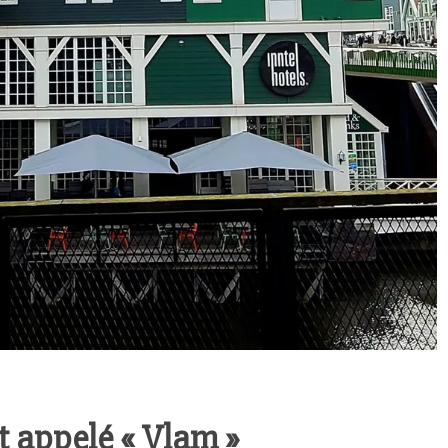
t appelé « Vlam »