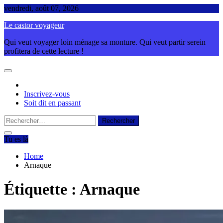
Skip
vendredi, août 07, 2026
to
Le castor voyageur
content
Qui veut voyager loin ménage sa monture. Qui veut partir serein
profitera de cette lecture !
Inscrivez-vous
Soit dit en passant
Rechercher :
Tu es là
Home
Arnaque
Étiquette :
Arnaque