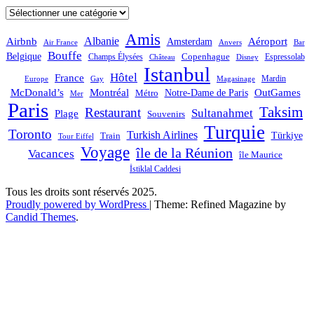
Catégories
Amis
Albanie
Aéroport
Airbnb
Amsterdam
Bar
Air France
Anvers
Bouffe
Belgique
Champs Élysées
Copenhague
Espressolab
Château
Disney
Istanbul
Hôtel
France
Mardin
Magasinage
Europe
Gay
OutGames
McDonald’s
Montréal
Notre-Dame de Paris
Métro
Mer
Paris
Taksim
Restaurant
Sultanahmet
Plage
Souvenirs
Turquie
Toronto
Turkish Airlines
Türkiye
Train
Tour Eiffel
Voyage
île de la Réunion
Vacances
île Maurice
İstiklal Caddesi
Tous les droits sont réservés 2025.
Proudly powered by WordPress
|
Theme: Refined Magazine by
Candid Themes
.