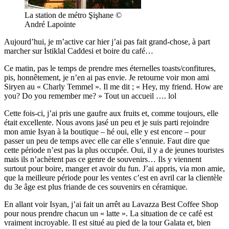
La station de métro Şişhane ©
André Lapointe
Aujourd’hui, je m’active car hier j’ai pas fait grand-chose, à part
marcher sur İstiklal Caddesi et boire du café…
Ce matin, pas le temps de prendre mes éternelles toasts/confitures,
pis, honnêtement, je n’en ai pas envie. Je retourne voir mon ami
Siryen au « Charly Temmel ». Il me dit ; « Hey, my friend. How are
you? Do you remember me? » Tout un accueil …. lol
Cette fois-ci, j’ai pris une gaufre aux fruits et, comme toujours, elle
était excellente. Nous avons jasé un peu et je suis parti rejoindre
mon amie Isyan à la boutique – hé oui, elle y est encore – pour
passer un peu de temps avec elle car elle s’ennuie. Faut dire que
cette période n’est pas la plus occupée. Oui, il y a de jeunes touristes
mais ils n’achètent pas ce genre de souvenirs… Ils y viennent
surtout pour boire, manger et avoir du fun. J’ai appris, via mon amie,
que la meilleure période pour les ventes c’est en avril car la clientèle
du 3e âge est plus friande de ces souvenirs en céramique.
En allant voir Isyan, j’ai fait un arrêt au Lavazza Best Coffee Shop
pour nous prendre chacun un « latte ». La situation de ce café est
vraiment incroyable. Il est situé au pied de la tour Galata et, bien