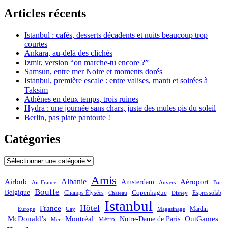
Articles récents
Istanbul : cafés, desserts décadents et nuits beaucoup trop
courtes
Ankara, au-delà des clichés
Izmir, version “on marche-tu encore ?”
Samsun, entre mer Noire et moments dorés
Istanbul, première escale : entre valises, mantı et soirées à
Taksim
Athènes en deux temps, trois ruines
Hydra : une journée sans chars, juste des mules pis du soleil
Berlin, pas plate pantoute !
Catégories
Catégories
Amis
Albanie
Aéroport
Airbnb
Amsterdam
Bar
Air France
Anvers
Bouffe
Belgique
Champs Élysées
Copenhague
Espressolab
Château
Disney
Istanbul
Hôtel
France
Mardin
Magasinage
Europe
Gay
OutGames
McDonald’s
Montréal
Notre-Dame de Paris
Métro
Mer