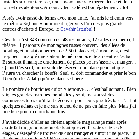
installés sur leur terrasse, nous avons une vue merveilleuse et de la
tour et des alentours. Ah oui… leur café est bon également… lol
Après avoir passé du temps avec mon amie, j’ai pris le chemin vers
le métro « Şişhane » pour me diriger vers l’un des plus grands
centres d’achats d’Europe, le
Cevahir Istanbul
!
Cevahir c’est 343 commerces, 48 restaurants, 12 salles de cinéma, 1
théâtre, 1 parcours de montagnes russes couvert, des allées de
bowling et un stationnement de 2 500 places et, à mon avis, c’est
trop peu – malgré une station de métro adjacente au centre d’achat.
Et surtout il manque cruellement de places pour s’assoir et manger…
Quand t’es seul, impossible de réserver une place pendant que
l’autre va chercher la bouffe. Seul, tu doit commander et prier le bon
Dieu (ou ici Allah) qu’une place se libére.
Le nombre de boutiques qu’on y retrouve … c’est hallucinant . Bien
sûr, les grandes marques mondiales y sont, mais aussi des
commerces turcs qu’il faut découvrir pour leurs prix très bas. J’ai fait
quelques achats et je me suis retenu de ne pas en faire plus. Mais j’ai
une liste pour ma prochaine fois.
J’avais décidé d’aller au cinéma après le magasinage mais après
avoir fait un grand nombre de boutiques et d’avoir visité les 6
étages, désespéré de trouver de quoi manger et surtout une place, j’ai
finalement abandonné l’idée de manger sur place et, devant la file