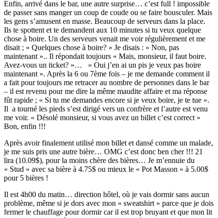
Enfin, arrivé dans le bar, une autre surprise… c’est full ! impossible
de passer sans manger un coup de coude ou se faire bousculer. Mais
les gens s’amusent en masse. Beaucoup de serveurs dans la place.
Ils te spottent et te demandent aux 10 minutes si tu veux quelque
chose à boire. Un des serveurs venait me voir régulièrement et me
disait ; « Quelques chose à boire? » Je disais : « Non, pas
maintenant ».. Il répondait toujours « Mais, monsieur, il faut boire.
Avez-vous un ticket? »… » Oui j’en ai un pis je veux pas boire
maintenant ». Après la 6 ou 7ème fois – je me demande comment il
a fait pour toujours me retracer au nombre de personnes dans le bar
– il est revenu pour me dire la même maudite affaire et ma réponse
fût rapide ; « Si tu me demandes encore si je veux boire, je te tue ».
Il a tourné les pieds s’est dirigé vers un confrère et l’autre est venu
me voir. « Désolé monsieur, si vous avez un billet c’est correct »
Bon, enfin !!!
Après avoir finalement utilisé mon billet et dansé comme un malade,
je me suis pris une autre bière… OMG c’est donc ben cher !!! 21
lira (10.09$), pour la moins chère des bières… Je m’ennuie du
« Stud » avec sa bière à 4.75$ ou mieux le « Pot Masson » à 5.00$
pour 5 bières !
Il est 4h00 du matin… direction hôtel, où je vais dormir sans aucun
problème, même si je dors avec mon « sweatshirt » parce que je dois
fermer le chauffage pour dormir car il est trop bruyant et que mon lit