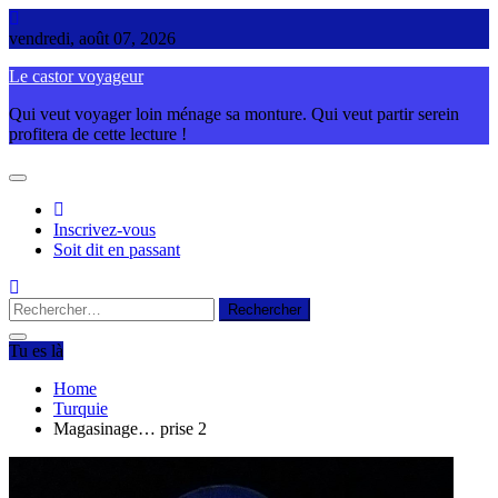
Skip
to
vendredi, août 07, 2026
content
Le castor voyageur
Qui veut voyager loin ménage sa monture. Qui veut partir serein
profitera de cette lecture !
Inscrivez-vous
Soit dit en passant
Rechercher :
Tu es là
Home
Turquie
Magasinage… prise 2