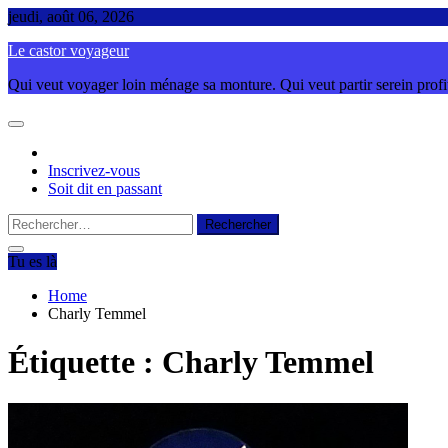
Skip
jeudi, août 06, 2026
to
Le castor voyageur
content
Qui veut voyager loin ménage sa monture. Qui veut partir serein profite
Inscrivez-vous
Soit dit en passant
Rechercher :
Tu es là
Home
Charly Temmel
Étiquette :
Charly Temmel