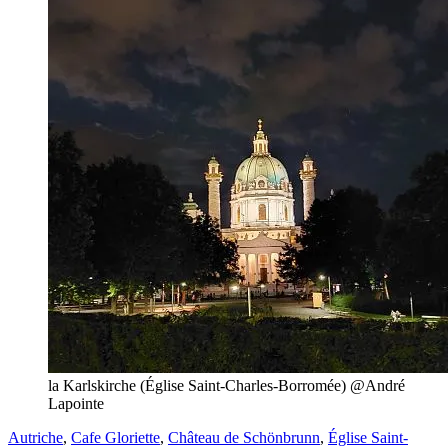
la Karlskirche (Église Saint-Charles-Borromée) @André
Lapointe
Autriche
,
Cafe Gloriette
,
Château de Schönbrunn
,
Église Saint-