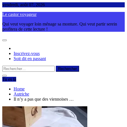
Skip
vendredi, août 07, 2026
to
Le castor voyageur
content
Qui veut voyager loin ménage sa monture. Qui veut partir serein
profitera de cette lecture !
Inscrivez-vous
Soit dit en passant
Rechercher :
Tu es là
Home
Autriche
Il n’y a pas que des viennoises …