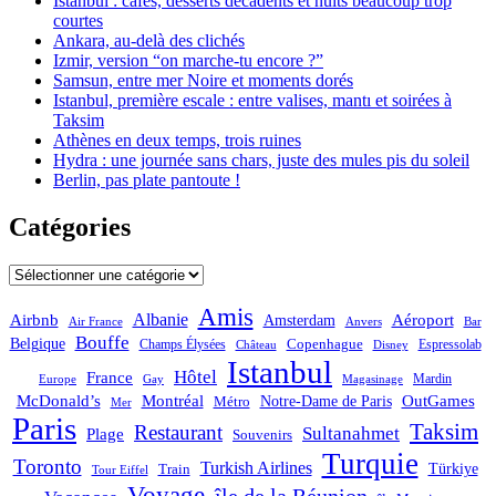
Istanbul : cafés, desserts décadents et nuits beaucoup trop
courtes
Ankara, au-delà des clichés
Izmir, version “on marche-tu encore ?”
Samsun, entre mer Noire et moments dorés
Istanbul, première escale : entre valises, mantı et soirées à
Taksim
Athènes en deux temps, trois ruines
Hydra : une journée sans chars, juste des mules pis du soleil
Berlin, pas plate pantoute !
Catégories
Catégories
Amis
Albanie
Aéroport
Airbnb
Amsterdam
Bar
Air France
Anvers
Bouffe
Belgique
Champs Élysées
Copenhague
Espressolab
Château
Disney
Istanbul
Hôtel
France
Mardin
Magasinage
Europe
Gay
OutGames
McDonald’s
Montréal
Notre-Dame de Paris
Métro
Mer
Paris
Taksim
Restaurant
Sultanahmet
Plage
Souvenirs
Turquie
Toronto
Turkish Airlines
Türkiye
Train
Tour Eiffel
Voyage