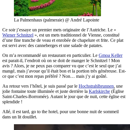
La Palmenhaus (palmeraie) @ André Lapointe
Ce soir j’essaye un premier mets originaire de l’Autriche. Le «
Wiener Schnitzel
», est un mets traditionnel de Vienne, constitué
d’une fine tranche de veau et enrobée de chapelure et frite. Ce plat
est servi avec des canneberges et une salade de patates.
On m’a recommandé un restaurant en particulier. Le
Gmoa Keller
est parait-il, l’endroit où on se doit de manger le Schnitzel ! Mon
avis ? Alors, je ne peux pas comparer vu que c’est le seul que j’ai
mangé, mais j’avoue qu’il était bon et la portion très généreuse. Est-
ce que c’est mon repas préféré ? Non… mais j’y ai goûté.
Au retour vers l’hôtel, je suis passé par le
Hochstrahlbrunnen
, une
jolie fontaine toute illuminée et juste derrière la
Karlskirche
(Église
Saint-Charles-Borromée). Autant le jour que de nuit, cette église est
splendide !
Allé, il est tard, go to the hotel, pour une bonne nuit de sommeil
dans un lit douillet.