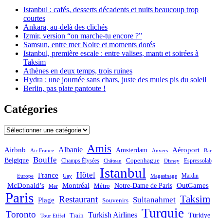
Istanbul : cafés, desserts décadents et nuits beaucoup trop
courtes
Ankara, au-delà des clichés
Izmir, version “on marche-tu encore ?”
Samsun, entre mer Noire et moments dorés
Istanbul, première escale : entre valises, mantı et soirées à
Taksim
Athènes en deux temps, trois ruines
Hydra : une journée sans chars, juste des mules pis du soleil
Berlin, pas plate pantoute !
Catégories
Catégories
Amis
Albanie
Aéroport
Airbnb
Amsterdam
Bar
Air France
Anvers
Bouffe
Belgique
Champs Élysées
Copenhague
Espressolab
Château
Disney
Istanbul
Hôtel
France
Mardin
Magasinage
Europe
Gay
OutGames
McDonald’s
Montréal
Notre-Dame de Paris
Métro
Mer
Paris
Taksim
Restaurant
Sultanahmet
Plage
Souvenirs
Turquie
Toronto
Turkish Airlines
Türkiye
Train
Tour Eiffel