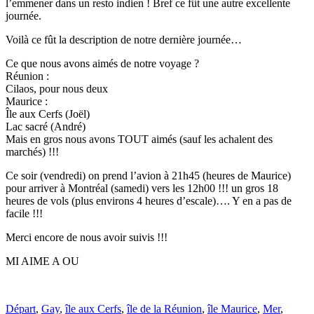
l’emmener dans un resto indien ! Bref ce fût une autre excellente
journée.
Voilà ce fût la description de notre dernière journée…
Ce que nous avons aimés de notre voyage ?
Réunion :
Cilaos, pour nous deux
Maurice :
Île aux Cerfs (Joël)
Lac sacré (André)
Mais en gros nous avons TOUT aimés (sauf les achalent des
marchés) !!!
Ce soir (vendredi) on prend l’avion à 21h45 (heures de Maurice)
pour arriver à Montréal (samedi) vers les 12h00 !!! un gros 18
heures de vols (plus environs 4 heures d’escale)…. Y en a pas de
facile !!!
Merci encore de nous avoir suivis !!!
MI AIME A OU
Départ
,
Gay
,
île aux Cerfs
,
île de la Réunion
,
île Maurice
,
Mer
,