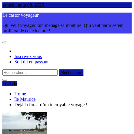
Skip
samedi, août 08, 2026
to
Le castor voyageur
content
Qui veut voyager loin ménage sa monture. Qui veut partir serein
profitera de cette lecture !
Inscrivez-vous
Soit dit en passant
Rechercher :
Tu es là
Home
île Maurice
Déjà la fin… d’un incroyable voyage !