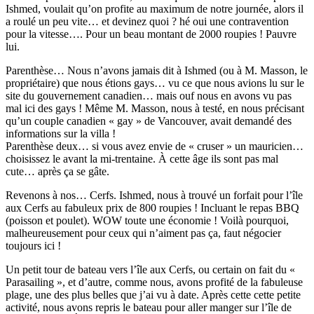
Ishmed, voulait qu’on profite au maximum de notre journée, alors il
a roulé un peu vite… et devinez quoi ? hé oui une contravention
pour la vitesse…. Pour un beau montant de 2000 roupies ! Pauvre
lui.
Parenthèse… Nous n’avons jamais dit à Ishmed (ou à M. Masson, le
propriétaire) que nous étions gays… vu ce que nous avions lu sur le
site du gouvernement canadien… mais ouf nous en avons vu pas
mal ici des gays ! Même M. Masson, nous à testé, en nous précisant
qu’un couple canadien « gay » de Vancouver, avait demandé des
informations sur la villa !
Parenthèse deux… si vous avez envie de « cruser » un mauricien…
choisissez le avant la mi-trentaine. À cette âge ils sont pas mal
cute… après ça se gâte.
Revenons à nos… Cerfs. Ishmed, nous à trouvé un forfait pour l’île
aux Cerfs au fabuleux prix de 800 roupies ! Incluant le repas BBQ
(poisson et poulet). WOW toute une économie ! Voilà pourquoi,
malheureusement pour ceux qui n’aiment pas ça, faut négocier
toujours ici !
Un petit tour de bateau vers l’île aux Cerfs, ou certain on fait du «
Parasailing », et d’autre, comme nous, avons profité de la fabuleuse
plage, une des plus belles que j’ai vu à date. Après cette cette petite
activité, nous avons repris le bateau pour aller manger sur l’île de