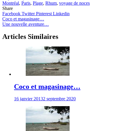
Montréal
,
Paris
,
Plage
,
Rhum
,
voyage de noces
Share
Facebook
Twitter
Pinterest
Linkedin
Navigation
Coco et magasinage…
Une nouvelle aventure…
de
l’article
Articles Similaires
Coco et magasinage…
16 janvier 2013
2 septembre 2020