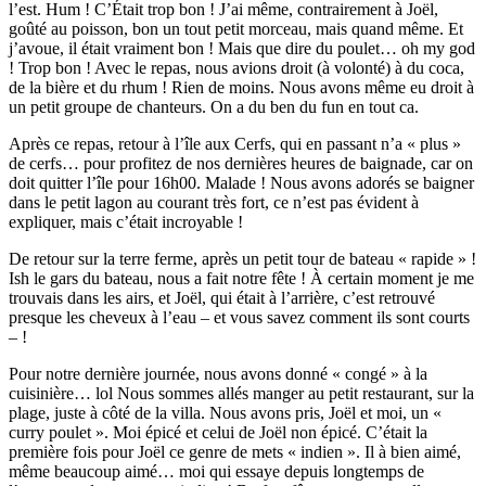
l’est. Hum ! C’Était trop bon ! J’ai même, contrairement à Joël,
goûté au poisson, bon un tout petit morceau, mais quand même. Et
j’avoue, il était vraiment bon ! Mais que dire du poulet… oh my god
! Trop bon ! Avec le repas, nous avions droit (à volonté) à du coca,
de la bière et du rhum ! Rien de moins. Nous avons même eu droit à
un petit groupe de chanteurs. On a du ben du fun en tout ca.
Après ce repas, retour à l’île aux Cerfs, qui en passant n’a « plus »
de cerfs… pour profitez de nos dernières heures de baignade, car on
doit quitter l’île pour 16h00. Malade ! Nous avons adorés se baigner
dans le petit lagon au courant très fort, ce n’est pas évident à
expliquer, mais c’était incroyable !
De retour sur la terre ferme, après un petit tour de bateau « rapide » !
Ish le gars du bateau, nous a fait notre fête ! À certain moment je me
trouvais dans les airs, et Joël, qui était à l’arrière, c’est retrouvé
presque les cheveux à l’eau – et vous savez comment ils sont courts
– !
Pour notre dernière journée, nous avons donné « congé » à la
cuisinière… lol Nous sommes allés manger au petit restaurant, sur la
plage, juste à côté de la villa. Nous avons pris, Joël et moi, un «
curry poulet ». Moi épicé et celui de Joël non épicé. C’était la
première fois pour Joël ce genre de mets « indien ». Il à bien aimé,
même beaucoup aimé… moi qui essaye depuis longtemps de